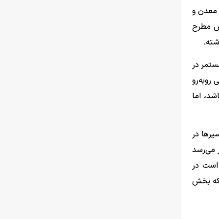
 معدن و
سش مطرح
شته.
ستمر در
روبه‌رو
شد، اما
یرها در
 می‌رسد
 است در
 که بخش