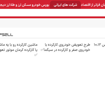
ان
فراتر از اقتصاد
شرکت های ایرانی
بورس
خودرو
مسکن
ارز و طلا
ارز دیج
و صنایع معدنی
لوازم خانگی
بهداشتی و آرایشی
برق و ارتباطات
با تخفیف ویژه بدون بوتاکس ۱۰،۱۲
طرح تعویض خودروی کارکرده با
ماشین کارکرده رو با یه ما
خودروی صفر و کارکرده در سیگما✅
یا کارکرده کرمان موتور ت
✅