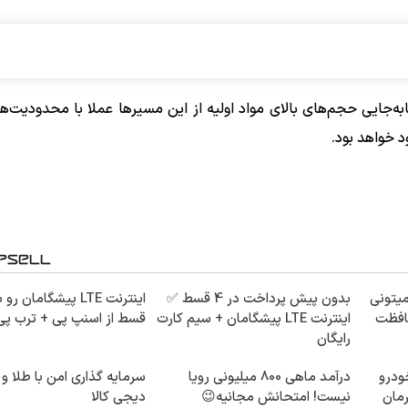
به‌جایی حجم‌های بالای مواد اولیه از این مسیرها عملا با محدودیت‌
د خواهد بود.
میتونی
بدون پیش پرداخت در 4 قسط ✅
حافظت
اینترنت LTE پیشگامان + سیم کارت
قسط از اسنپ پی + ترب پی
رایگان
ودرو
درآمد ماهی 800 میلیونی رویا
سرمایه گذاری امن با طلا و 
رمان
نیست! امتحانش مجانیه😉
دیجی کالا