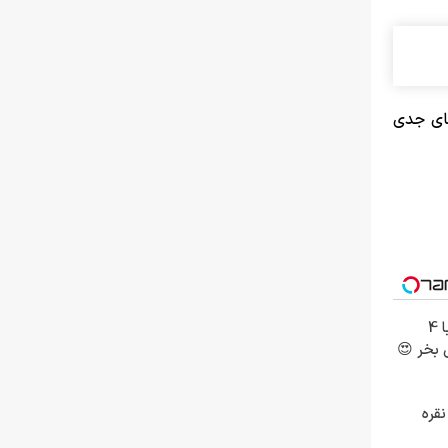
های جدی
اینترنت LTE پیشگامان رو با 4
 بخر 😍
نقره