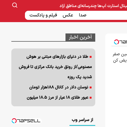
یتال
استارت آپ‌ها
چندرسانه‌ای
مناطق آزاد
صنایع غذایی و دارویی
صدا
عکس
ساخت و ساز
بانک و بیمه
فیلم و پادکست
آخرین اخبار
شین صفر
طلا در دنیای بازارهای مبتنی بر هوش
عویض کن
مصنوعی/از رونق خرید بانک مرکزی تا فروش
شدید یک روزه
نوسان دلار در کانال ۱۸۸هزار تومان
عبور طلای ۱۸ عیار از مرز ۱۸.۵ میلیون
از سراسر وب