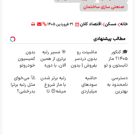
صنعتی سازی ساختمان
خانه
مسکن
اقتصاد کلان
۳۱ فروردین ۱۴۰۵
مطالب پیشنهادی
🎓 کنکور
ماشینت رو
🎯 مسیر رتبه
بدون
۱۴۰5؟ ماز
بدون دردسر
برتری از همین
کمیسیون
تابستون و تو
بفروش | بدون
الان، با دوره
خودروتو
یک هفتع جمع
کمسیون 😍
رایگان ماز
بفروش
دسترسی
حاشیه
رتبه برتر شدن
🚀 می‌خوای
میکنه 🏆
شروع میشه!
نامحدود به
سودهای
با ماز شروع
مثل رتبه برترا
بهترین
میلیاردی
میشه😍 تا
بدرخشی؟
آموزش‌ها تا
شرکت در
پایان با شما
جمع‌بندی
روز کنکور
مناقصات VIP
تابستون رایگان
با اشتراکات
ماز 📚
ایران تندر