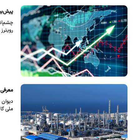
پیش‌بی
چشم‌ان
رویترز با شرکت ۵۰۰
معرفی ا
دیوان 
ملی گاز