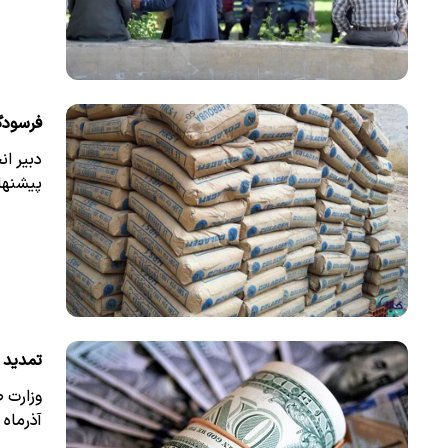
فرسودگ
دبیر ا
پیشنها
تمدید 
آذرماه 1405 تمدید کرد.