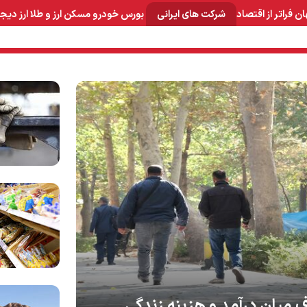
ان
فراتر از اقتصاد
شرکت های ایرانی
بورس
خودرو
مسکن
ارز و طلا
ارز دیج
و صنایع معدنی
لوازم خانگی
بهداشتی و آرایشی
برق و ارتباطات
 میان درآمد و هزینه زندگی