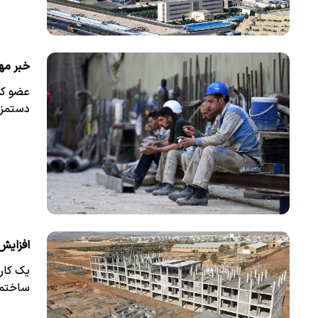
خبر مه
عضو کم
دستمزد
افزایش بیش از ۲برابری هزینه
یک کار
ساختما