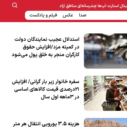
یتال
استارت آپ‌ها
چندرسانه‌ای
مناطق آزاد
صنایع غذایی و دارویی
صدا
عکس
ساخت و ساز
بانک و بیمه
فیلم و پادکست
استدلال عجیب نمایندگان دولت
در کمیته مزد/افزایش حقوق
کارگران منجر به خلق پول می‌شود
سفره خانوار زیر بار گرانی/ افزایش
۲۱درصدی قیمت کالاهای اساسی
در ۳ماهه اول سال
هزینه 3.5 یورویی انتقال هر متر