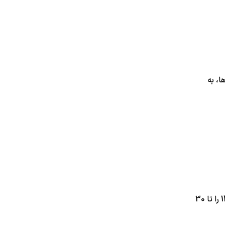
، به
وزارت صنعت، معدن و تجارت مهلت رفع تعهد ارزی مربوط به عملکرد سال 1404 را تا 30