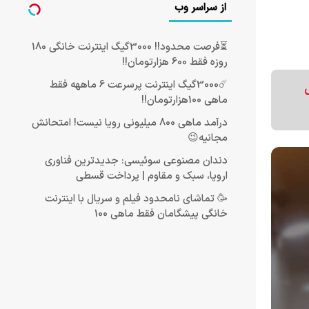
از سراسر وب
⏳فرصت محدود!! 3000گیگ اینترنت خانگی 180
روزه فقط 600 هزارتومان!!
☄️3000گیگ اینترنت پرسرعت 6 ماههه فقط
ماهی 100هزارتومان!!
درآمد ماهی 800 میلیونی رویا نیست! امتحانش
مجانیه😉
دندان مصنوعی سوئیسی: جدیدترین فناوری
اروپا، سبک و مقاوم | پرداخت قسطی
🥳 تماشای نامحدود فیلم و سریال با اینترنت
خانگی پیشگامان فقط ماهی 100