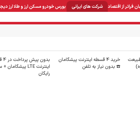
ان
فراتر از اقتصاد
شرکت های ایرانی
بورس
خودرو
مسکن
ارز و طلا
ارز دیج
و صنایع معدنی
لوازم خانگی
بهداشتی و آرایشی
برق و ارتباطات
طبیعت
خرید 4 قسطه اینترنت پیشگامان
بدون 
ه)
☎️ بدون نیاز به تلفن
اینترنت LTE پیشگامان
رایگان