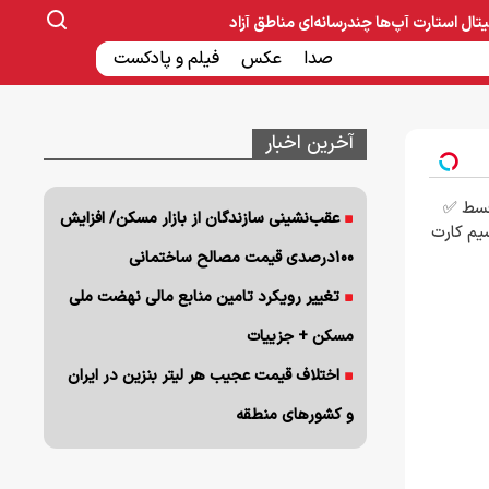
یتال
استارت آپ‌ها
چندرسانه‌ای
مناطق آزاد
صنایع غذایی و دارویی
صدا
عکس
ساخت و ساز
بانک و بیمه
فیلم و پادکست
آخرین اخبار
پیش پرداخت در 4 قسط ✅
عقب‌نشینی سازندگان از بازار مسکن/ افزایش
 + سیم کارت
۱۰۰درصدی قیمت مصالح ساختمانی
تغییر رویکرد تامین منابع مالی نهضت ملی
مسکن + جزییات
اختلاف قیمت عجیب هر لیتر بنزین در ایران
و کشورهای منطقه