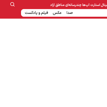
یتال
استارت آپ‌ها
چندرسانه‌ای
مناطق آزاد
صنایع غذایی و دارویی
صدا
عکس
ساخت و ساز
بانک و بیمه
فیلم و پادکست