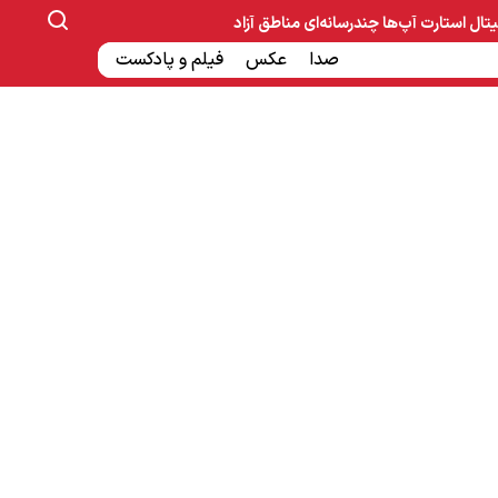
یتال
استارت آپ‌ها
چندرسانه‌ای
مناطق آزاد
صنایع غذایی و دارویی
صدا
عکس
ساخت و ساز
بانک و بیمه
فیلم و پادکست