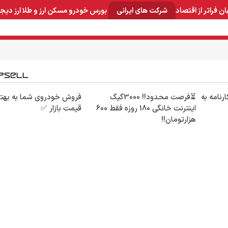
ان
فراتر از اقتصاد
شرکت های ایرانی
بورس
خودرو
مسکن
ارز و طلا
ارز دیج
و صنایع معدنی
لوازم خانگی
بهداشتی و آرایشی
برق و ارتباطات
رنامه به
⏳فرصت محدود!! 3000گیگ
فروش خودروی شما به بهت
اینترنت خانگی 180 روزه فقط 600
قیمت بازار ✅
هزارتومان!!