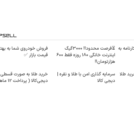
رنامه به
⏳فرصت محدود!! 3000گیگ
فروش خودروی شما به بهت
اینترنت خانگی 180 روزه فقط 600
قیمت بازار ✅
هزارتومان!!
رید طلا
سرمایه گذاری امن با طلا و نقره |
خرید طلا به صورت قسطی ا
دیجی کالا
دیجی‌کالا ( پرداخت 12 ماهه )