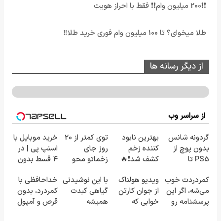
❗❗200 میلیون وام❗❗ فقط با احراز هویت
طلا میخوای؟ تا 100 میلیون وام فوری خرید طلا‼️
از دیگر رسانه ها
از سراسر وب
گردونه شانس
بهترین نابود
توی کمتر از 20
خرید موبایل با
بدون پوچ از
کننده زخم
روز جای
اسنپ پی | در
PS5 تا
کشف شد❗🔥
زخماتو محو
۴ قسط بدون
آیفون17 و بیت
کن!🔥 (با
سود و کارمزد!
کمردردت خوب
ویدیو هولناک
با این نوشیدنی
خداحافظی با
کوین 🔥
ضمانت)
می‌شه، اگر این
از جوان کارتن
گیاهی کبدت
کمردرد، بدون
پرسشنامه رو
خوابی که
همیشه
قرص و آمپول
پر کنی!!
میلیاردر شد.
پرقدرته55%تخفیف