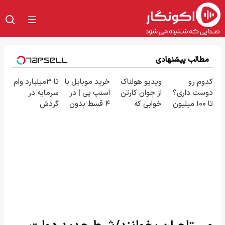
مطالب پیشنهادی
کدوم رو
ویدیو هولناک
خرید موبایل با
تا 3میلیارد وام
دوست داری؟
از جوان کارتن
اسنپ پی | در
سرمایه در
تا 100 میلیون
خوابی که
۴ قسط بدون
گردش
اعتبار بگیر و
میلیاردر شد.
سود و کارمزد!
فروشندگان =>
قسطی بخر ✅
آموزش رایگان
فروشگاهت رو
ثبت کن