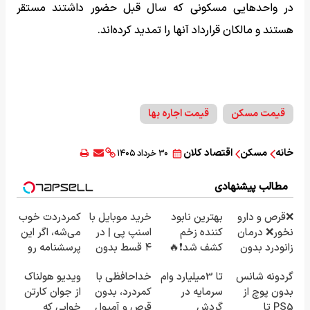
در واحدهایی مسکونی که سال قبل حضور داشتند مستقر
هستند و مالکان قرارداد آنها را تمدید کرده‌اند.
قیمت مسکن
قیمت اجاره‌ بها
خانه
مسکن
اقتصاد کلان
۳۰ خرداد ۱۴۰۵
مطالب پیشنهادی
❌قرص‌ و دارو
بهترین نابود
خرید موبایل با
کمردردت خوب
نخور❌ درمان
کننده زخم
اسنپ پی | در
می‌شه، اگر این
زانودرد بدون
کشف شد❗🔥
۴ قسط بدون
پرسشنامه رو
قرص
سود و کارمزد!
پر کنی!!
گردونه شانس
تا 3میلیارد وام
خداحافظی با
ویدیو هولناک
بدون پوچ از
سرمایه در
کمردرد، بدون
از جوان کارتن
PS5 تا
گردش
قرص و آمپول
خوابی که