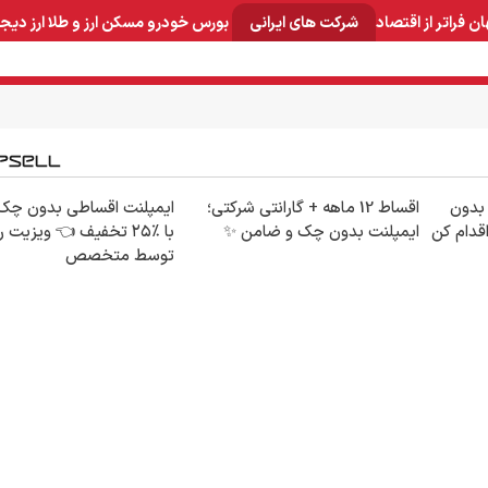
ان
فراتر از اقتصاد
شرکت های ایرانی
بورس
خودرو
مسکن
ارز و طلا
ارز دیج
و صنایع معدنی
لوازم خانگی
بهداشتی و آرایشی
برق و ارتباطات
🦷 بدون
اقساط 12 ماهه + گارانتی شرکتی؛
ایمپلنت اقساطی بدون چک
قدام کن
ایمپلنت بدون چک و ضامن ✨
با ٪۲۵ تخفیف 👈 ویزیت 
توسط متخصص