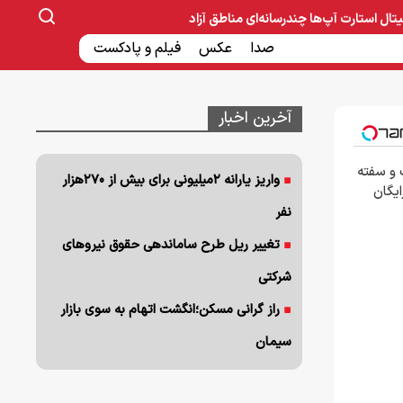
یتال
استارت آپ‌ها
چندرسانه‌ای
مناطق آزاد
صنایع غذایی و دارویی
صدا
عکس
ساخت و ساز
بانک و بیمه
فیلم و پادکست
آخرین اخبار
 و سفته
واریز یارانه ۲میلیونی برای بیش از ۲۷۰هزار
رایگان
نفر
تغییر ریل طرح ساماندهی حقوق نیروهای
شرکتی
راز گرانی مسکن؛انگشت اتهام به سوی بازار
سیمان