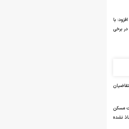
فزود: با
در برخی
تقاضیان
خت مسکن
اذ نشده