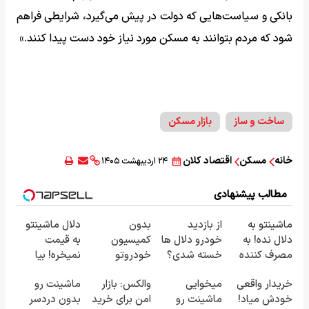
بانکی و سیاست‌هایی که دولت در پیش می‌گیرد، شرایطی فراهم
شود که مردم بتوانند به مسکن مورد نیاز خود دست پیدا کنند.»
ساخت و ساز
بازار مسکن
خانه
مسکن
اقتصاد کلان
۲۴ اردیبهشت ۱۴۰۵
مطالب پیشنهادی
ماشینتو به
از بازدید
بدون
دلال ماشینتو
دلال نده! به
خودرو دلال ها
کمیسیون
به قیمت
مصرف کننده
خسته شدی؟
خودروتو
نمیخره! بیا
بفروش! بدون
اطلاعات
بفروش
اینجا به قیمت
خریدار واقعی
میخوایی
والکس: بازار
ماشینت رو
پاسخ به یک
ماشینت رو
بفروش*فقط
خودش میاد!
ماشینت رو
امن برای خرید
بدون دردسر
تماس
اینجا ثبت کن
خریدار واقعی*