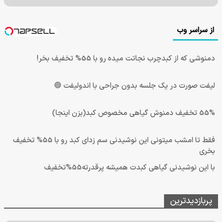
از سراسر وب
دمنوشی که از کبدچرب نجاتت میده رو با 55% تخفیف بخر!
لیفت صورت در یک جلسه بدون جراحی با اندولیفت 🟢
55% تخفیف دمنوش گیاهی مخصوص کبد(بزن اینجا)
فقط تا امشب میتونی این نوشیدنی سم زدای کبد رو با 55% تخفیف
بخری
با این نوشیدنی گیاهی کبدت همیشه پرقدرته55%تخفیف
پربازدیدترین