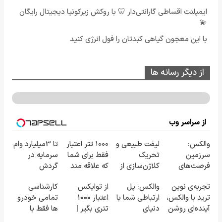
ایمپلنت اقساطی گارانتی‌دار 🦷 با روکش زیرکونیا دیجیتال رایگان
💫
با این معجون گیاهی کبدتان را فول انرژی کنید
از دیگر رسانه ها
از سراسر وب
والکس:
لیفت طبیعی و
۱۰۰۰ تتر اعتبار
تا 3میلیارد وام
سرزمین
تحریک
فقط برای شما
سرمایه در
فرصت‌های
کلاژن‌سازی از
که علاقه مند
گردش
سرمایه‌گذاری
داخل پوست با
به ارز دیجیتال
فروشندگان =>
تجربه‌ی نوین
والکس: پل
از توایکس
کارشناسی
دیجیتال شما
24ماه
هستید !
فروشگاهت رو
ترید با والکس،
ارتباطی شما با
اعتبار ۱۰۰۰
تمامی خودرو
ماندگاری ✅
ثبت کن
آینده‌ای روشن
دنیای
تتری بگیر |
ها فقط با
جوان شو
در انتظار
سرمایه‌گذاری
فقط کافیه
1,500,000