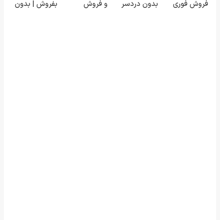
فروش فوری
بدون دردسر
و فروش
بفروش | بدون
ماشین در
بفروشی؟ بدون
دارایی‌های
کمسیون 😍
همراه مکانیک
کمیسیون
دیجیتال