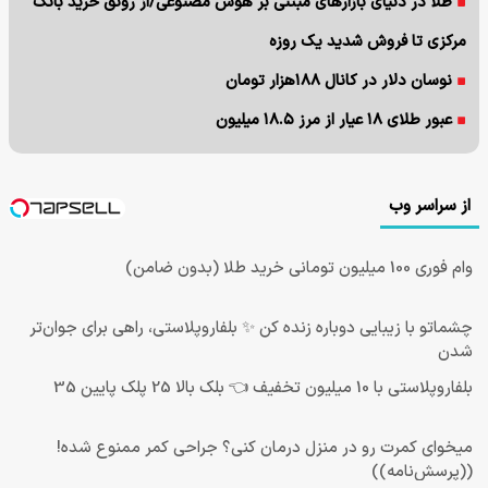
طلا در دنیای بازارهای مبتنی بر هوش مصنوعی/از رونق خرید بانک
مرکزی تا فروش شدید یک روزه
نوسان دلار در کانال ۱۸۸هزار تومان
عبور طلای ۱۸ عیار از مرز ۱۸.۵ میلیون
از سراسر وب
وام فوری 100 میلیون تومانی خرید طلا (بدون ضامن)
چشماتو با زیبایی دوباره زنده کن ✨ بلفاروپلاستی، راهی برای جوان‌تر
شدن
بلفاروپلاستی با 10 میلیون تخفیف 👈 بلک بالا 25 پلک پایین 35
میخوای کمرت رو در منزل درمان کنی؟ جراحی کمر ممنوع شده!
((پرسش‌نامه))