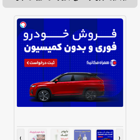
کاشت م
›
‹