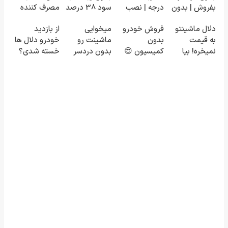
بفروش | بدون
درجه | نصب
سود 38 درصد
مصرف کننده
کمسیون 😍
آسان و راحت
سالانه📈
بفروش! بدون
دلال ماشینتو
فروش خودرو
میخوایی
از بازدید
پاسخ به یک
به قیمت
بدون
ماشینت رو
خودرو دلال ها
تماس
نمیخره! بیا
کمیسیون 😍
بدون دردسر
خسته شدی؟
اینجا به قیمت
بفروشی؟ بدون
اطلاعات
بفروش*فقط
کمیسیون
ماشینت رو
خریدار واقعی*
اینجا ثبت کن