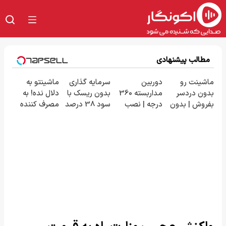
مطالب پیشنهادی
ماشینت رو
دوربین
سرمایه گذاری
ماشینتو به
بدون دردسر
مداربسته 360
بدون ریسک با
دلال نده! به
بفروش | بدون
درجه | نصب
سود 38 درصد
مصرف کننده
کمسیون 😍
آسان و راحت
سالانه📈
بفروش! بدون
پاسخ به یک
تماس