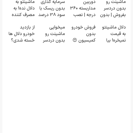
ماشینت رو
دوربین
سرمایه گذاری
ماشینتو به
بدون دردسر
مداربسته 360
بدون ریسک با
دلال نده! به
بفروش | بدون
درجه | نصب
سود 38 درصد
مصرف کننده
کمسیون 😍
آسان و راحت
سالانه📈
بفروش! بدون
دلال ماشینتو
فروش خودرو
میخوایی
از بازدید
پاسخ به یک
به قیمت
بدون
ماشینت رو
خودرو دلال ها
تماس
نمیخره! بیا
کمیسیون 😍
بدون دردسر
خسته شدی؟
اینجا به قیمت
بفروشی؟ بدون
اطلاعات
بفروش*فقط
کمیسیون
ماشینت رو
خریدار واقعی*
اینجا ثبت کن