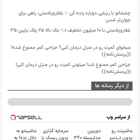
چشماتو با زیبایی دوباره زنده کن ✨ بلفاروپلاستی، راهی برای
جوان‌تر شدن
بلفاروپلاستی با 10 میلیون تخفیف 👈 بلک بالا 25 پلک پایین 35
میخوای کمرت رو در منزل درمان کنی؟ جراحی کمر ممنوع شده!
((پرسش‌نامه))
جراحی کمر ممنوع شد! میتونی کمرت رو در منزل درمان کنی!
((پرسش‌نامه))
از دیگر رسانه ها
از سراسر وب
ماشینت رو
دوربین
سرمایه گذاری
ماشینتو به
بدون دردسر
مداربسته 360
بدون ریسک با
دلال نده! به