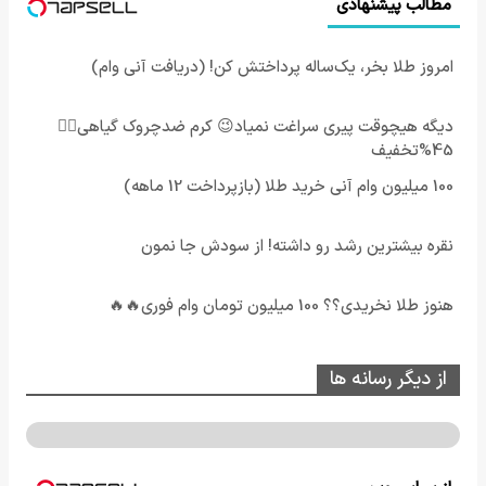
مطالب پیشنهادی
امروز طلا بخر، یک‌ساله پرداختش کن! (دریافت آنی وام)
دیگه هیچوقت پیری سراغت نمیاد😉 کرم ضدچروک گیاهی👈🏻
45%تخفیف
100 میلیون وام آنی خرید طلا (بازپرداخت 12 ماهه)
نقره بیشترین رشد رو داشته! از سودش جا نمون
هنوز طلا نخریدی؟؟ 100 میلیون تومان وام فوری🔥🔥
از دیگر رسانه ها