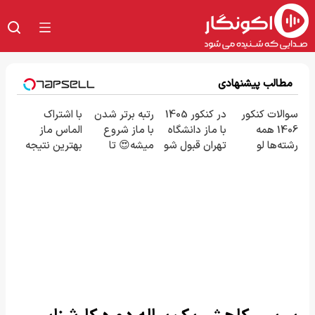
مطالب پیشنهادی
سوالات کنکور
در کنکور 1405
رتبه برتر شدن
با اشتراک
1406 همه
با ماز دانشگاه
با ماز شروع
الماس ماز
رشته‌ها لو
تهران قبول شو
میشه😍 تا
بهترین نتیجه
رفت!!!!!
😎
پایان با شما
رو در کنکور
بگیر