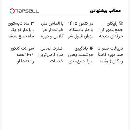
مطالب پیشنهادی
🚀 رایگان
در کنکور 1405
با الماس ماز،
3 ماه تابستون
جمع‌بندی کن،
با ماز دانشگاه
خیالت از هر
، با ماز تو یک
حرفه‌ای نتیجه
تهران قبول شو
کلاس و دوره
ماه جمع میشه
بگیر و رتبه برتر
😎
ای راحته
😍
دریافت صفر تا
🧠 یادگیری
اشترک الماس
سوالات کنکور
شو!
صد دوره کاملاً
هوشمند یعنی
ماز: کامل‌ترین
1406 همه
رایگان ( رشته
ماز! جمع‌بندی
خدمات
رشته‌ها لو
ریاضی، تجربی،
تابستون رایگان
آموزشی برای
رفت!!!!!
انسانی)
رو از دست نده
کنکوری‌ها
📘