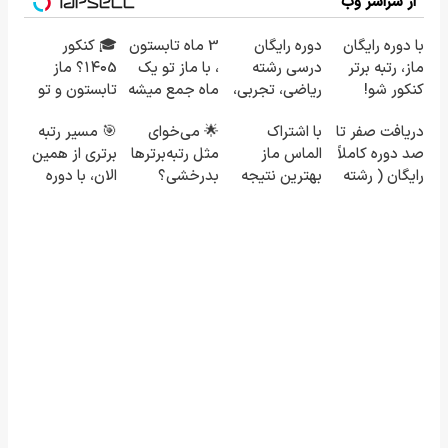
از سراسر وب
با دوره رایگان
دوره رایگان
3 ماه تابستون
🎓 کنکور
ماز، رتبه برتر
درسی رشته
، با ماز تو یک
۱۴۰5؟ ماز
کنکور شو!
ریاضی، تجربی،
ماه جمع میشه
تابستون و تو
انسانی (رایگان
😍
یک هفتع جمع
دریافت صفر تا
با اشتراک
🌟 می‌خوای
🎯 مسیر رتبه
بگیرش)
میکنه 🏆
صد دوره کاملاً
الماس ماز
مثل رتبه‌برترها
برتری از همین
رایگان ( رشته
بهترین نتیجه
بدرخشی؟
الان، با دوره
ریاضی، تجربی،
رو در کنکور
همین الان
رایگان ماز
انسانی)
بگیر
دوره الماس ماز
شروع میشه!
رو شروع ک