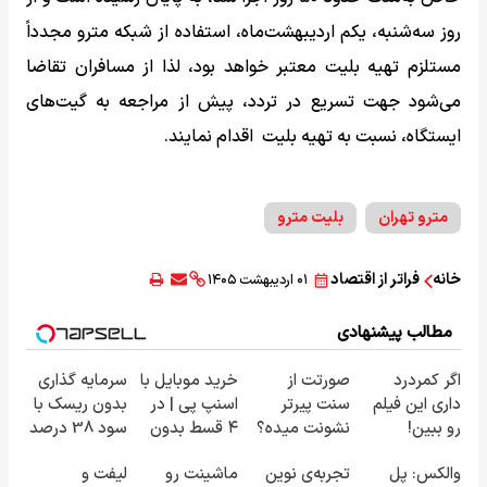
روز سه‌شنبه، یکم اردیبهشت‌ماه، استفاده از شبکه مترو مجدداً
مستلزم تهیه بلیت معتبر خواهد بود، لذا از مسافران تقاضا
می‌شود جهت تسریع در تردد، پیش از مراجعه به گیت‌های
ایستگاه، نسبت به تهیه بلیت اقدام نمایند.
مترو تهران
بلیت مترو
خانه
فراتر از اقتصاد
۰۱ اردیبهشت ۱۴۰۵
مطالب پیشنهادی
اگر کمردرد
صورتت از
خرید موبایل با
سرمایه گذاری
داری این فیلم
سنت پیرتر
اسنپ پی | در
بدون ریسک با
رو ببین!
نشونت میده؟
۴ قسط بدون
سود 38 درصد
◗پرسش‌نامه
اندولیفت برش
سود و کارمزد!
سالانه📈
والکس: پل
تجربه‌ی نوین
ماشینت رو
لیفت و
رو پر کن◖
می‌گردونه 🔰