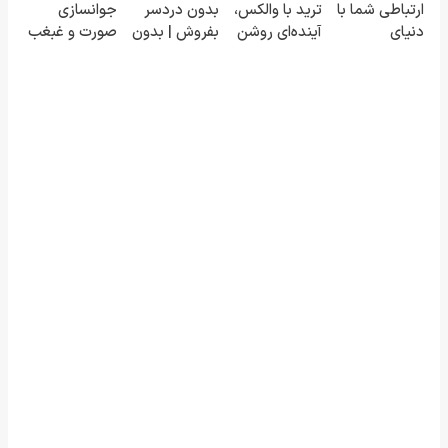
ارتباطی شما با
ترید با والکس،
بدون دردسر
جوانسازی
دنیای
آینده‌ای روشن
بفروش | بدون
صورت و غبغب
سرمایه‌گذاری
در انتظار
کمسیون 😍
بدون جراحی و
دیجیتال
شماست
دوران نقاهت
✨