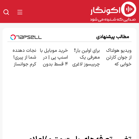
مطالب پیشنهادی
ویدیو هولناک
برای اولین بار❗
خرید موبایل با
نجات دهنده
از جوان کارتن
معرفی یک
اسنپ پی | در
شما از پیری!
خوابی که
چربیسوز لاغری
۴ قسط بدون
کرم جوانساز
میلیاردر شد.
گیاهی در صدا
سود و کارمزد!
جلبک50%تخفیف
آموزش رایگان
و سیما🧨