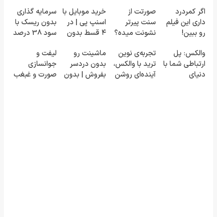
اگر کمردرد
صورتت از
خرید موبایل با
سرمایه گذاری
داری این فیلم
سنت پیرتر
اسنپ پی | در
بدون ریسک با
رو ببین!
نشونت میده؟
۴ قسط بدون
سود 38 درصد
◗پرسش‌نامه
اندولیفت برش
سود و کارمزد!
سالانه📈
والکس: پل
تجربه‌ی نوین
ماشینت رو
لیفت و
رو پر کن◖
می‌گردونه 🔰
ارتباطی شما با
ترید با والکس،
بدون دردسر
جوانسازی
دنیای
آینده‌ای روشن
بفروش | بدون
صورت و غبغب
سرمایه‌گذاری
در انتظار
کمسیون 😍
بدون جراحی و
دیجیتال
شماست
دوران نقاهت
✨