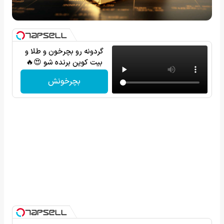
گردونه رو بچرخون و طلا و
بیت کوین برنده شو 😍🔥
بچرخونش