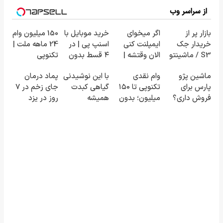
از سراسر وب
بازار پر از
اگر میخوای
خرید موبایل با
150 میلیون وام
خریدار جک
ایمپلنت کنی
اسنپ پی | در
24 ماهه ملت |
S3 / ماشینتو
الان وقتشه |
۴ قسط بدون
تکنوپی
به راحتی
فقط با ۲۵
سود و کارمزد!
ماشین پژو
وام نقدی
با این نوشیدنی
پماد درمان
بفروش
میلیون
پارس برای
تکنوپی تا ۱۵۰
گیاهی کبدت
جای زخم در ۷
تومان!!!
فروش داری؟
میلیون؛ بدون
همیشه
روز در یزد
اینجا سریع
پیچیدگی و
پرقدرته55%تخفیف
تولید شد!
بفروشش
شرایط سخت
(مشاوره
بگیرید)