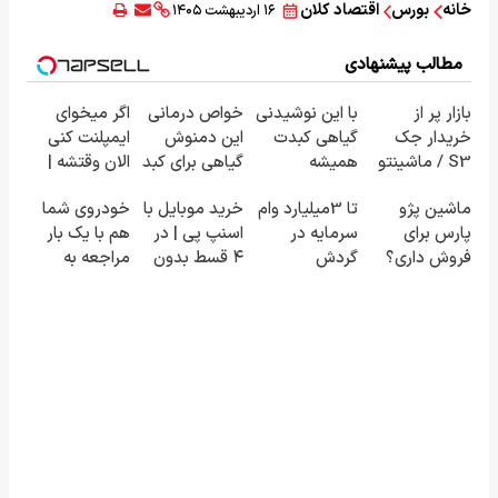
خانه
بورس
اقتصاد کلان
۱۶ اردیبهشت ۱۴۰۵
مطالب پیشنهادی
بازار پر از
با این نوشیدنی
خواص درمانی
اگر میخوای
خریدار جک
گیاهی کبدت
این دمنوش
ایمپلنت کنی
S3 / ماشینتو
همیشه
گیاهی برای کبد
الان وقتشه |
به راحتی
پرقدرته55%تخفیف
که از آن بی
فقط با ۲۵
ماشین پژو
تا 3میلیارد وام
خرید موبایل با
خودروی شما
بفروش
خبرید!
میلیون
پارس برای
سرمایه در
اسنپ پی | در
هم با یک بار
تومان!!!
فروش داری؟
گردش
۴ قسط بدون
مراجعه به
اینجا سریع
فروشندگان =>
سود و کارمزد!
خودرو45
بفروشش
فروشگاهت رو
فروخته خواهد
ثبت کن
شد