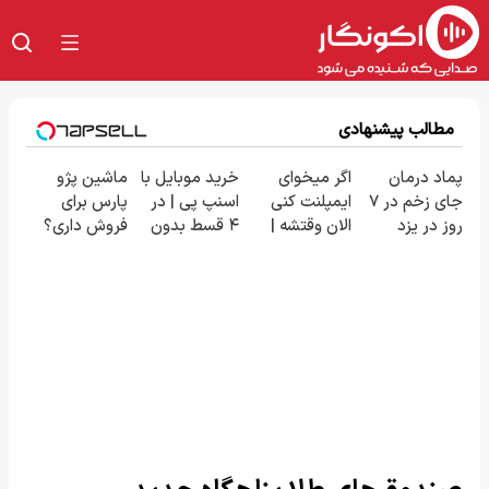
مطالب پیشنهادی
پماد درمان
اگر میخوای
خرید موبایل با
ماشین پژو
جای زخم در ۷
ایمپلنت کنی
اسنپ پی | در
پارس برای
روز در یزد
الان وقتشه |
۴ قسط بدون
فروش داری؟
تولید شد!
فقط با ۲۵
سود و کارمزد!
اینجا سریع
(مشاوره
میلیون
بفروشش
بگیرید)
تومان!!!