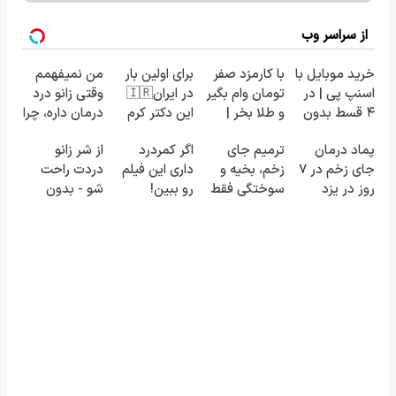
از سراسر وب
خرید موبایل با
با کارمزد صفر
برای اولین بار
من نمیفهمم
اسنپ پی | در
تومان وام بگیر
در ایران🇮🇷
وقتی زانو درد
۴ قسط بدون
و طلا بخر |
این دکتر کرم
درمان داره، چرا
سود و کارمزد!
تکنوپی
ترمیم کننده
دردش رو داری
پماد درمان
ترمیم جای
اگر کمردرد
از شر زانو
23 روزه
تحمل میکنی؟
جای زخم در ۷
زخم، بخیه و
داری این فیلم
دردت راحت
ساخت!
❗
روز در یزد
سوختگی فقط
رو ببین!
شو - بدون
تولید شد!
در 3 هفته!!😍
◗پرسش‌نامه
قرص و عمل
(مشاوره
رو پر کن◖
بگیرید)