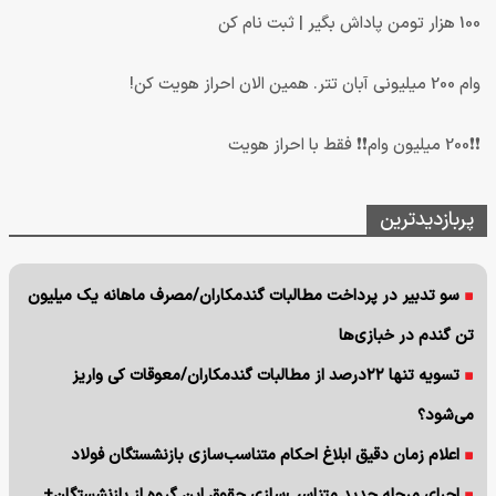
100 هزار تومن پاداش بگیر | ثبت نام کن
وام 200 میلیونی آبان تتر. همین الان احراز هویت کن!
❗❗200 میلیون وام❗❗ فقط با احراز هویت
پربازدیدترین
سو تدبیر در پرداخت مطالبات گندمکاران/مصرف ماهانه یک میلیون
تن گندم در خبازی‌ها
تسویه تنها ۲۲درصد از مطالبات گندمکاران/معوقات کی واریز
می‌شود؟
اعلام زمان دقیق ابلاغ احکام متناسب‌سازی بازنشستگان فولاد
اجرای مرجله جدید متناسب‌سازی حقوق این گروه از بازنشستگان+