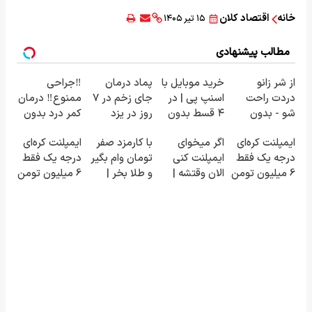
خانه
اقتصاد کلان
۱۵ تیر ۱۴۰۵
مطالب پیشنهادی
از شر زانو
خرید موبایل با
پماد درمان
‼️جراحی
دردت راحت
اسنپ پی | در
جای زخم در ۷
ممنوع‼️ درمان
شو - بدون
۴ قسط بدون
روز در یزد
کمر درد بدون
قرص و عمل
سود و کارمزد!
تولید شد!
جراحی و دوره
ایمپلنت کره‌ای
اگر میخوای
با کارمزد صفر
ایمپلنت کره‌ای
(مشاوره
نقاهت
درجه یک فقط
ایمپلنت کنی
تومان وام بگیر
درجه یک فقط
بگیرید)
6 میلیون تومن
الان وقتشه |
و طلا بخر |
6 میلیون تومن
❗
فقط با ۲۵
تکنوپی
✅
میلیون
تومان!!!