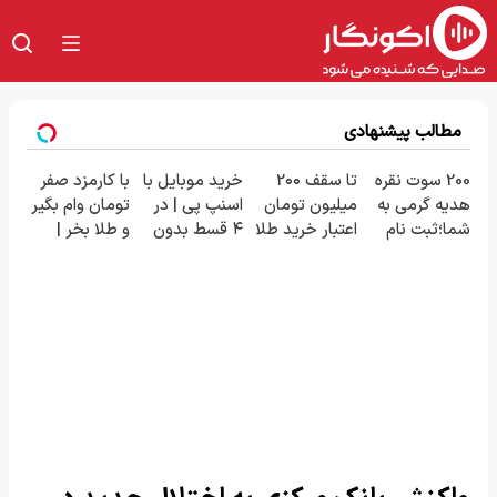
مطالب پیشنهادی
200 سوت نقره
تا سقف 2۰۰
خرید موبایل با
با کارمزد صفر
هدیه گرمی به
میلیون تومان
اسنپ پی | در
تومان وام بگیر
شما؛ثبت نام
اعتبار خرید طلا
۴ قسط بدون
و طلا بخر |
کن
و نقره
سود و کارمزد!
تکنوپی