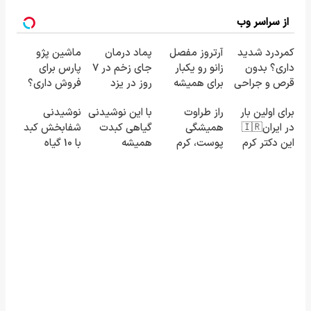
از سراسر وب
کمردرد شدید
آرتروز مفصل
پماد درمان
ماشین پژو
داری؟ بدون
زانو رو یکبار
جای زخم در ۷
پارس برای
قرص و جراحی
برای همیشه
روز در یزد
فروش داری؟
درمان شو!
درمان کن!
تولید شد!
اینجا سریع
برای اولین بار
راز طراوت
با این نوشیدنی
نوشیدنی
◗پرسش‌نامه◖
◗پرسش‌نامه◖
(مشاوره
بفروشش
در ایران🇮🇷
همیشگی
گیاهی کبدت
شفابخش کبد
بگیرید)
این دکتر کرم
پوست، کرم
همیشه
با 10 گیاه
ترمیم کننده
جوانساز جلبک
پرقدرته55%تخفیف
موثر(تخفیف تا
23 روزه
با 45%تخفیف
امشب)
ساخت!