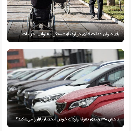
رأی دیوان عدالت اداری درباره بازنشستگی معلولان+جزییات
کاهش ۳۰درصدی تعرفه واردات خودرو انحصار بازار را می‌شکند؟