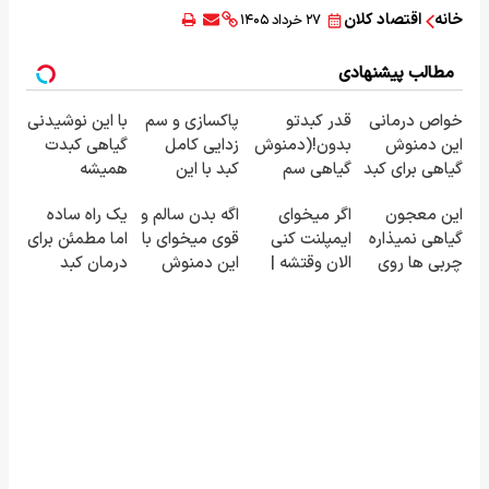
خانه
اقتصاد کلان
۲۷ خرداد ۱۴۰۵
مطالب پیشنهادی
خواص درمانی
قدر کبدتو
پاکسازی و سم
با این نوشیدنی
این دمنوش
بدون!(دمنوش
زدایی کامل
گیاهی کبدت
گیاهی برای کبد
گیاهی سم
کبد با این
همیشه
که از آن بی
زدای
نوشیدنی
پرقدرته55%تخفیف
این معجون
اگر میخوای
اگه بدن سالم و
یک راه ساده
خبرید!
کبد)55%تخفیف
گیاهی55%تخفیف
گیاهی نمیذاره
ایمپلنت کنی
قوی میخوای با
اما مطمئن برای
چربی ها روی
الان وقتشه |
این دمنوش
درمان کبد
کبدت موندگار
فقط با ۲۵
گیاهی کبدت
چرب! تخفیف
بشن55%تخفیف
میلیون
رو پاکسازی کن
تا امشب
تومان!!!