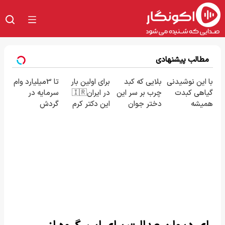
مطالب پیشنهادی
با این نوشیدنی
بلایی که کبد
برای اولین بار
تا 3میلیارد وام
گیاهی کبدت
چرب بر سر این
در ایران🇮🇷
سرمایه در
همیشه
دختر جوان
این دکتر کرم
گردش
پرقدرته55%تخفیف
آورد😓حتما
ترمیم کننده
فروشندگان =>
ببین
23 روزه
فروشگاهت رو
ساخت!
ثبت کن