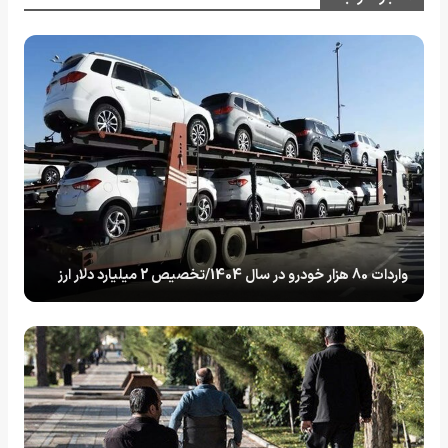
واردات 80 هزار خودرو در سال 1404/تخصیص 2 میلیارد دلار ارز