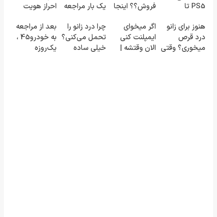
PS5 تا
فروش؟؟ اینجا
یک بار مراجعه
احراز هویت
آیفون17 و بیت
راحت
فروخته شد
هنوز برای زانو
اگر میخوای
چرا درد زانو را
بعد از مراجعه
کوین 🔥
بفروشش
درد قرص
ایمپلنت کنی
تحمل می‌کنی؟
به خودرو45 ،
میخوری؟ وقتی
الان وقتشه |
خیلی ساده
یک‌روزه
می‌شه بدون
فقط با ۲۵
درمنزل
فروخته شد
عمل درمانش
میلیون
درمانش کن
کرد؟؟؟؟
تومان!!!