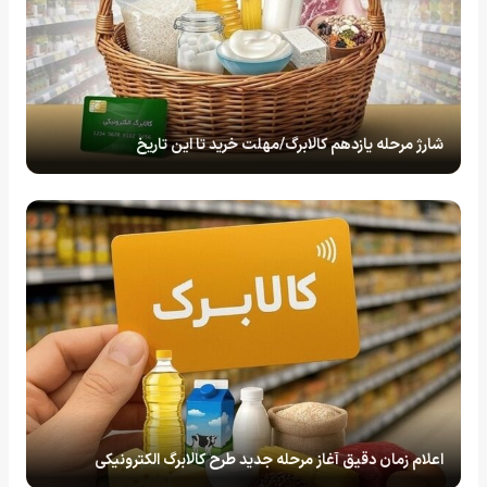
شارژ مرحله یازدهم کالابرگ/مهلت خرید تا این تاریخ
اعلام زمان دقیق آغاز مرحله جدید طرح کالابرگ الکترونیکی