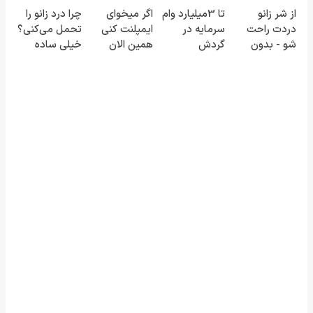
به راحتی
اینجا سریع
آیفون17 و بیت
راحت
از شر زانو
تا 3میلیارد وام
اگر میخوای
چرا درد زانو را
بفروش
بفروشش
کوین 🔥
بفروشش
دردت راحت
سرمایه در
ایمپلنت کنی
تحمل می‌کنی؟
شو - بدون
گردش
همین الان
خیلی ساده
قرص و عمل
فروشندگان =>
وقتشه | فقط با
درمنزل
فروشگاهت رو
۲۵ میلیون
درمانش کن
ثبت کن
تومان!!!