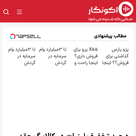
مطالب پیشنهادی
پژو پارس
X55 پرو برای
تا 3میلیارد وام
تا 3میلیارد وام
گذاشتی برای
فروش داری؟
سرمایه در
سرمایه در
فروش؟؟ اینجا
اینجا راحت و
گردش
گردش
راحت
سریع
فروشندگان =>
فروشندگان =>
بفروشش
بفروشش
فروشگاهت رو
فروشگاهت رو
ثبت کن
ثبت کن