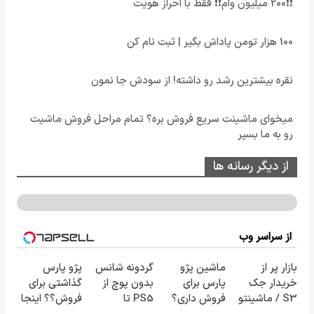
❗❗200 میلیون وام❗❗ فقط با احراز هویت
100 هزار تومن پاداش بگیر | ثبت نام کن
نقره بیشترین رشد رو داشته! از سودش جا نمون
میخوای ماشینت سریع فروش بره؟ تمام مراحل فروش ماشیت
رو به ما بسپر
از دیگر رسانه ها
از سراسر وب
بازار پر از
ماشین پژو
گردونه شانس
پژو پارس
خریدار جک
پارس برای
بدون پوچ از
گذاشتی برای
S3 / ماشینتو
فروش داری؟
PS5 تا
فروش؟؟ اینجا