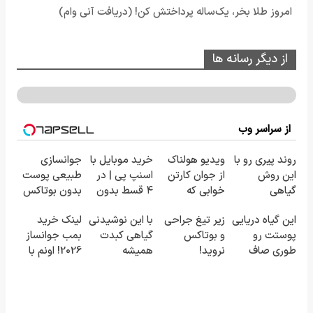
امروز طلا بخر، یک‌ساله پرداختش کن! (دریافت آنی وام)
از دیگر رسانه ها
از سراسر وب
روند پیری رو با
ویدیو هولناک
خرید موبایل با
جوانسازی
این روش
از جوان کارتن
اسنپ پی | در
طبیعی پوست
گیاهی
خوابی که
۴ قسط بدون
بدون بوتاکس
معکوس کن
میلیاردر شد.
سود و کارمزد!
و جراحی😳!
این گیاه دریایی
زیر تیغ جراحی
با این نوشیدنی
لینک خرید
آموزش رایگان
خرید با تخفیف
پوستت رو
و بوتاکس
گیاهی کبدت
بمب جوانساز
ویژه
طوری صاف
نروید!
همیشه
2026! اونم با
میکنه انگار
ضدچروک
پرقدرته55%تخفیف
تخفیف ویژه
20سال جوون
جلبک
شدی🔥
با40%تخفیف