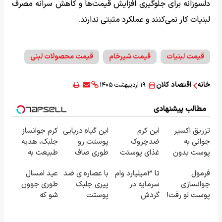
دلسوزانه برای جلوگیری افزایش قیمت‌ها و کاهش سرانه مصرف
لبنیات کار نمی‌کنند و عملکرد مثبتی ندارند.
قیمت لبنیات
قیمت شیرخام
قیمت محصولات لبنی
خانه
اقتصاد کلان
۱۹ اردیبهشت ۱۴۰۵
مطالب پیشنهادی
تزریق اکسیر
این کرم
این گیاه دریایی
کرم جوانساز
جوانی به
ضدچروک
پوستت رو
جلبک، هدیه
پوست بدون
غذای پوستت
طوری صاف
طبیعت به
سوزن40%تخفیف
رو تامین میکنه
میکنه انگار
شما(خرید با
فرمول
تا 3میلیارد وام
با عصاره ی ضد
عید امسال
(خرید با
20سال جوون
تخفیف ویژه)
جوانسازی
سرمایه در
پیری جلبک
طوری جوون
40%تخفیف)
شدی🔥
پوست لو رفت!
گردش
پوستت
شو که
کرم ضدچروک
فروشندگان =>
همیشه جوونه!
هیچکس
جلبک با
فروشگاهت رو
نشناستت