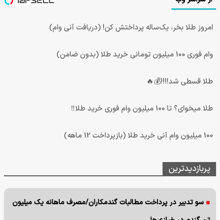
امروز طلا بخر، یک‌ساله پرداختش کن! (دریافت آنی وام)
وام فوری 100 میلیون تومانی خرید طلا (بدون ضامن)
طلا قسطی شد!!!!💰🔥
طلا میخوای؟ تا 100 میلیون وام فوری خرید طلا‼️
100 میلیون وام آنی خرید طلا (بازپرداخت 12 ماهه)
پربازدیدترین
سو تدبیر در پرداخت مطالبات گندمکاران/مصرف ماهانه یک میلیون