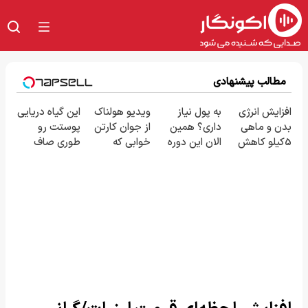
مطالب پیشنهادی
افزایش انرژی
به پول نیاز
ویدیو هولناک
این گیاه دریایی
بدن و ماهی
داری؟ همین
از جوان کارتن
پوستت رو
5کیلو کاهش
الان این دوره
خوابی که
طوری صاف
وزن با پودر
رایگان رو
میلیاردر شد.
میکنه انگار
جلبک سبز!
شرکت کن تا
آموزش رایگان
20سال جوون
دیر نشده!
شدی🔥