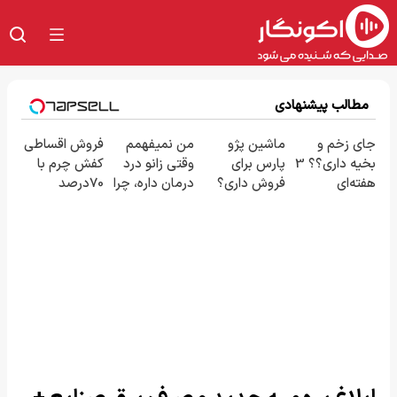
مطالب پیشنهادی
جای زخم و
ماشین پژو
من نمیفهمم
فروش اقساطی
بخیه داری؟؟ 3
پارس برای
وقتی زانو درد
کفش چرم با
هفته‌ای
فروش داری؟
درمان داره، چرا
70درصد
محوش کن!
اینجا سریع
دردش رو داری
تخفیف
بفروشش
تحمل میکنی؟
❗