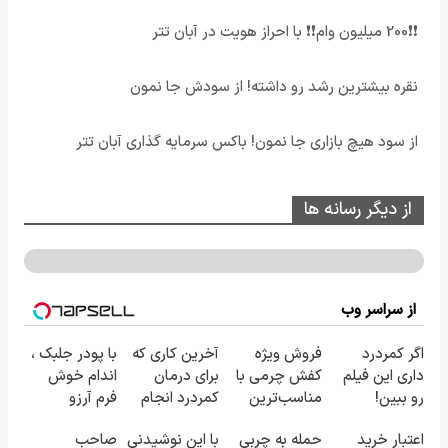
❗❗200 میلیون وام❗❗ با احراز هویت در آبان تتر
نقره بیشترین رشد رو داشته! از سودش جا نمون
از سود هیچ بازاری جا نمون! باکس سرمایه گذاری آبان تتر
از دیگر رسانه ها
از سراسر وب
اگر کمردرد
فروش ویژه
آخرین کاری که
با پودر جلبک ،
داری این فیلم
کفش چرمی با
برای درمان
اندام خوش
رو ببین!
مناسب‌ترین
کمردرد انجام
فرم آرزو
◗پرسش‌نامه
قیمت+پرداخت
میدی
نیست! (3تا7
اعتبار خرید
حمله به چربی
با این نوشیدنی
صاحب
رو پر کن◖
اقساطی
(پرسشنامه)
کیلو کاهش