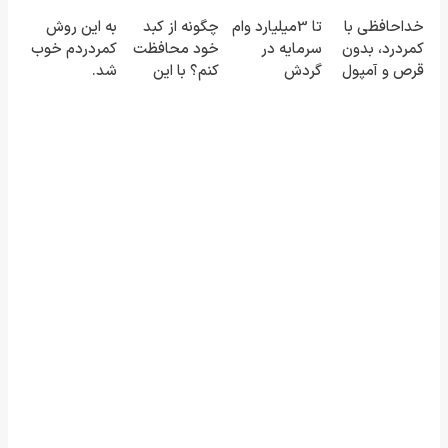
۳ میلیارد
دارو!
بالاتر = درآمد
فروشگاه‌های
خداحافظی با
تا 3میلیارد وام
چگونه از کبد
به این روش
تومان بگیر
(پرسش‌نامه رو
بیشتر
آنلاین و
کمردرد، بدون
سرمایه در
خود محافظت
کمردردم خوب
پر کن)
حضوری
قرص و آمپول
گردش
کنم؟ با این
شد.
فروشندگان =>
دمنوش سم
(پرسشنامه)
فروشگاهت رو
زدای گیاهی
ثبت کن