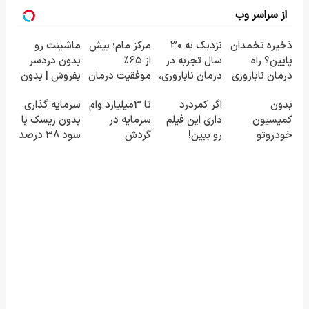
از سراسر وب
ذخیره تخمدان
نزدیک به ۳۰
مرکز مام؛ بیش
ماشینت رو
پایین؟ راه
سال تجربه در
از ۶۵٪
بدون دردسر
درمان ناباروری
درمان ناباروری،
موفقیت درمان
بفروش | بدون
با IVF هنوز باز
با تیم
ناباروری در
کمسیون 😍
بدون
اگر کمردرد
تا 3میلیارد وام
سرمایه گذاری
است 🌱
فوق‌تخصصی
خاورمیانه 🤰
کمیسیون
داری این فیلم
سرمایه در
بدون ریسک با
مام 👩‍⚕️
خودروتو
رو ببین!
گردش
سود 38 درصد
بفروش
◗پرسش‌نامه
فروشندگان =>
سالانه📈
رو پر کن◖
فروشگاهت رو
ثبت کن