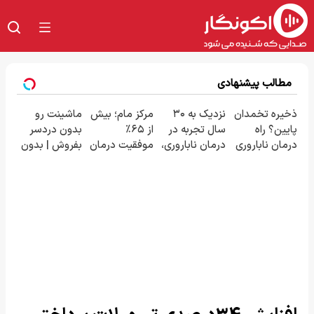
مطالب پیشنهادی
ذخیره تخمدان
نزدیک به ۳۰
مرکز مام؛ بیش
ماشینت رو
پایین؟ راه
سال تجربه در
از ۶۵٪
بدون دردسر
درمان ناباروری
درمان ناباروری،
موفقیت درمان
بفروش | بدون
با IVF هنوز باز
با تیم
ناباروری در
کمسیون 😍
است 🌱
فوق‌تخصصی
خاورمیانه 🤰
مام 👩‍⚕️