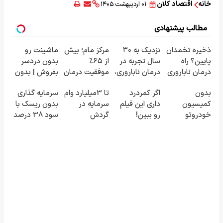
خانه
اقتصاد کلان
۰۱ اردیبهشت ۱۴۰۵
مطالب پیشنهادی
ذخیره تخمدان
نزدیک به ۳۰
مرکز مام؛ بیش
ماشینت رو
پایین؟ راه
سال تجربه در
از ۶۵٪
بدون دردسر
درمان ناباروری
درمان ناباروری،
موفقیت درمان
بفروش | بدون
با IVF هنوز باز
با تیم
ناباروری در
کمسیون 😍
بدون
اگر کمردرد
تا 3میلیارد وام
سرمایه گذاری
است 🌱
فوق‌تخصصی
خاورمیانه 🤰
کمیسیون
داری این فیلم
سرمایه در
بدون ریسک با
مام 👩‍⚕️
خودروتو
رو ببین!
گردش
سود 38 درصد
بفروش
◗پرسش‌نامه
فروشندگان =>
سالانه📈
رو پر کن◖
فروشگاهت رو
ثبت کن