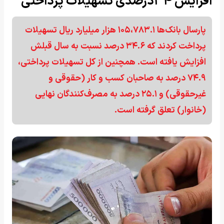
افزایش ۳۴درصدی تسهیلات پرداختی
پارسال بانک‌ها ۱۰۵،۷۸۳.۱ هزار میلیارد ریال تسهیلات
پرداخت کردند که ۳۴.۶ درصد نسبت به سال قبلش
افزایش یافته است. همچنین از کل تسهیلات پرداختی،
۷۴.۹ درصد به صاحبان کسب و کار (حقوقی و
غیرحقوقی) و ۲۵.۱ درصد به مصرف‌کنندگان نهایی
(خانوار) تعلق گرفته است.