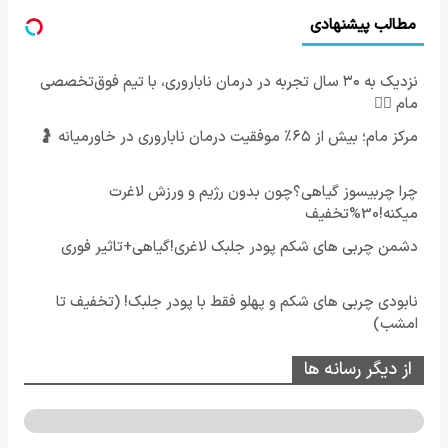
مطالب پیشنهادی
نزدیک به ۳۰ سال تجربه در درمان ناباروری، با تیم فوق‌تخصصی
مام 👩‍⚕️
مرکز مام؛ بیش از ۶۵٪ موفقیت درمان ناباروری در خاورمیانه 🤰
چرا چربیسوز گیاهی؟چون بدون رژیم و ورزش لاغرت
میکنه!30%تخفیف
دشمن چربی های شکم پودر جلبک لاغری!گیاهی+تاثیر فوری
نابودی چربی های شکم و پهلو فقط با پودر جلبک! (تخفیف تا
امشب)
از دیگر رسانه ها