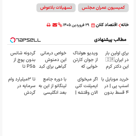
کمیسیون عمران مجلس
تسهیلات بلاعوض
خانه
اقتصاد کلان
۲۹ فروردین ۱۴۰۵
مطالب پیشنهادی
برای اولین بار
ویدیو هولناک
خواص درمانی
گردونه شانس
در ایران🇮🇷
از جوان کارتن
این دمنوش
بدون پوچ از
این دکتر کرم
خوابی که
گیاهی برای کبد
PS5 تا
ترمیم کننده
میلیاردر شد.
که از آن بی
آیفون17 و بیت
خرید موبایل با
اگر میخوای
با دوره جامع
تا 3میلیارد وام
23 روزه
آموزش رایگان
خبرید!
کوین 🔥
اسنپ پی | در
ایمپلنت کنی
لینگانو از این به
سرمایه در
ساخت!
۴ قسط بدون
الان وقتشه |
بعد انگلیسی
گردش
سود و کارمزد!
فقط با ۲۵
صحبت کن
فروشندگان =>
میلیون
فروشگاهت رو
تومان!!!
ثبت کن