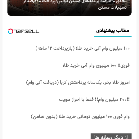
تحقق ۳۰درصد برنامه‌های مسکن دولتی/پرداخت ۲۰درصد از
تسهیلات مسکن
مطالب پیشنهادی
100 میلیون وام آنی خرید طلا (بازپرداخت 12 ماهه)
فوری‼️ 100 میلیون وام آنی خرید طلا
امروز طلا بخر، یک‌ساله پرداختش کن! (دریافت آنی وام)
❗❗200 میلیون وام❗❗ فقط با احراز هویت
وام فوری 100 میلیون تومانی خرید طلا (بدون ضامن)
از دیگر رسانه ها