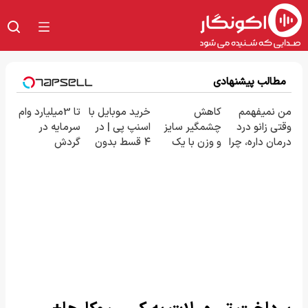
مطالب پیشنهادی
من نمیفهمم
کاهش
خرید موبایل با
تا 3میلیارد وام
وقتی زانو درد
چشمگیر سایز
اسنپ پی | در
سرمایه در
درمان داره، چرا
و وزن با یک
۴ قسط بدون
گردش
دردش رو داری
روش
سود و کارمزد!
فروشندگان =>
تحمل میکنی؟
خانگی60%تخفیف
فروشگاهت رو
❗
ثبت کن