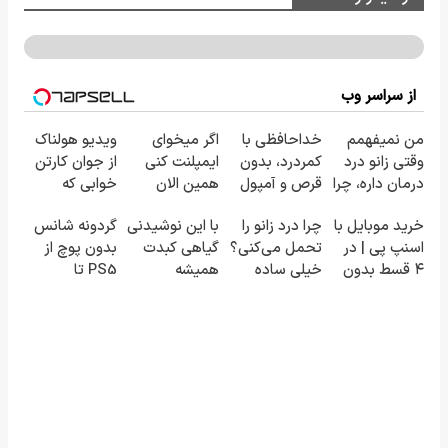
از سراسر وب
من نمیفهمم
خداحافظی با
اگر میخوای
ویدیو هولناک
وقتی زانو درد
کمردرد، بدون
ایمپلنت کنی
از جوان کارتن
درمان داره، چرا
قرص و آمپول
همین الان
خوابی که
دردش رو داری
وقتشه | فقط با
میلیاردر شد.
خرید موبایل با
چرا درد زانو را
با این نوشیدنی
گردونه شانس
تحمل میکنی؟
۲۵ میلیون
آموزش رایگان
اسنپ پی | در
تحمل می‌کنی؟
گیاهی کبدت
بدون پوچ از
❗
تومان!!!
۴ قسط بدون
خیلی ساده
همیشه
PS5 تا
سود و کارمزد!
درمنزل
پرقدرته55%تخفیف
آیفون17 و بیت
درمانش کن
کوین 🔥