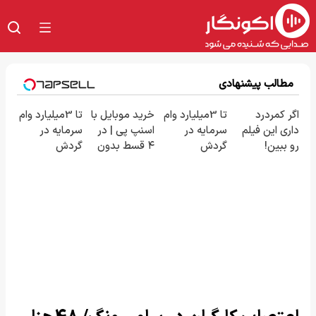
مطالب پیشنهادی
اگر کمردرد
تا 3میلیارد وام
خرید موبایل با
تا 3میلیارد وام
داری این فیلم
سرمایه در
اسنپ پی | در
سرمایه در
رو ببین!
گردش
۴ قسط بدون
گردش
◗پرسش‌نامه
فروشندگان =>
سود و کارمزد!
فروشندگان =>
رو پر کن◖
فروشگاهت رو
فروشگاهت رو
ثبت کن
ثبت کن