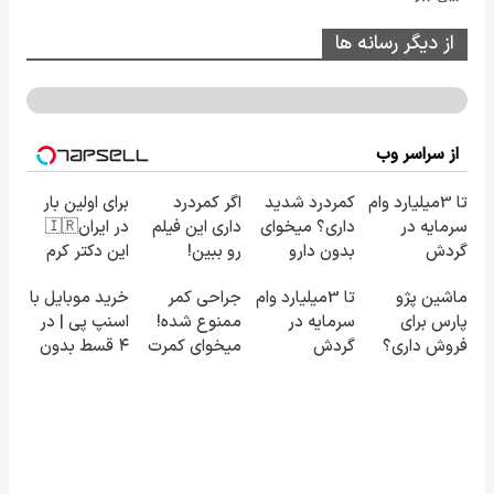
از دیگر رسانه ها
از سراسر وب
تا 3میلیارد وام
کمردرد شدید
اگر کمردرد
برای اولین بار
سرمایه در
داری؟ میخوای
داری این فیلم
در ایران🇮🇷
گردش
بدون دارو
رو ببین!
این دکتر کرم
فروشندگان =>
درمان شی؟
◗پرسش‌نامه
ترمیم کننده
ماشین پژو
تا 3میلیارد وام
جراحی کمر
خرید موبایل با
فروشگاهت رو
((پرسش‌نامه
رو پر کن◖
23 روزه
پارس برای
سرمایه در
ممنوع شده!
اسنپ پی | در
ثبت کن
رو پر کن))
ساخت!
فروش داری؟
گردش
میخوای کمرت
۴ قسط بدون
اینجا سریع
فروشندگان =>
رو در منزل
سود و کارمزد!
بفروشش
فروشگاهت رو
درمان کنی؟
ثبت کن
((پرسش‌نامه))