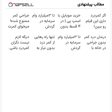
مطالب پیشنهادی
اگر کمردرد
خرید موبایل با
تا 3میلیارد وام
جراحی کمر
داری این فیلم
اسنپ پی | در
سرمایه در
ممنوع شده!
رو ببین!
۴ قسط بدون
گردش
میخوای کمرت
◗پرسش‌نامه
سود و کارمزد!
فروشندگان =>
رو در منزل
درمان درد کمر
تا 3میلیارد وام
تنها راه رهایی
دیگه لازم
رو پر کن◖
فروشگاهت رو
درمان کنی؟
بدون جراحی
سرمایه در
از کمر درد
نیست نگران
ثبت کن
((پرسش‌نامه))
در خانه با
گردش
بدون نیاز به
کمردرد باشی.
پلاتینر |
فروشندگان =>
دارو!
ارائه راهکار
«پرسش‌نامه رو
فروشگاهت رو
(◂پرسش‌نامه)
موثر
پر کن»
ثبت کن