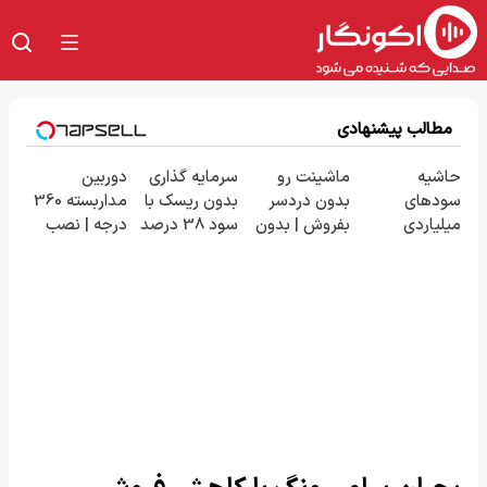
مطالب پیشنهادی
حاشیه
ماشینت رو
سرمایه گذاری
دوربین
سودهای
بدون دردسر
بدون ریسک با
مداربسته 360
میلیاردی
بفروش | بدون
سود 38 درصد
درجه | نصب
شرکت در
کمسیون 😍
سالانه📈
آسان و راحت
مناقصات VIP
با اشتراکات
ایران تندر