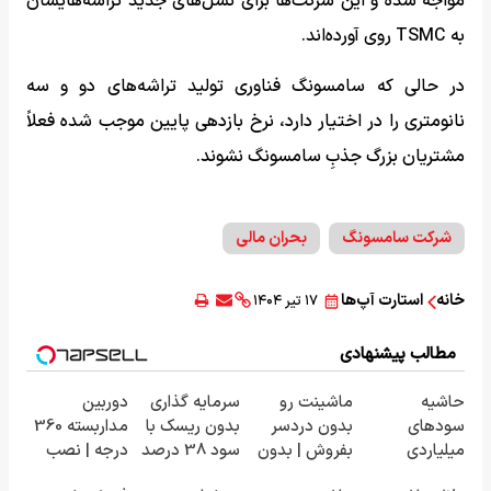
مواجه شده و این شرکت‌ها برای نسل‌های جدید تراشه‌هایشان
به TSMC روی آورده‌اند.
در حالی‌ که سامسونگ فناوری تولید تراشه‌های دو و سه
نانومتری را در اختیار دارد، نرخ بازدهی پایین موجب شده فعلاً
مشتریان بزرگ جذبِ سامسونگ نشوند.
شرکت سامسونگ
بحران مالی
خانه
استارت آپ‌ها
۱۷ تیر ۱۴۰۴
مطالب پیشنهادی
حاشیه
ماشینت رو
سرمایه گذاری
دوربین
سودهای
بدون دردسر
بدون ریسک با
مداربسته 360
میلیاردی
بفروش | بدون
سود 38 درصد
درجه | نصب
شرکت در
کمسیون 😍
سالانه📈
آسان و راحت