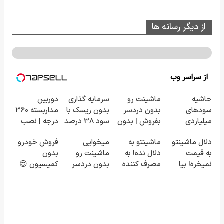
از دیگر رسانه ها
از سراسر وب
حاشیه
ماشینت رو
سرمایه گذاری
دوربین
سودهای
بدون دردسر
بدون ریسک با
مداربسته 360
میلیاردی
بفروش | بدون
سود 38 درصد
درجه | نصب
شرکت در
کمسیون 😍
سالانه📈
آسان و راحت
دلال ماشینتو
ماشینتو به
میخوایی
فروش خودرو
مناقصات VIP
به قیمت
دلال نده! به
ماشینت رو
بدون
با اشتراکات
نمیخره! بیا
مصرف کننده
بدون دردسر
کمیسیون 😍
ایران تندر
اینجا به قیمت
بفروش! بدون
بفروشی؟ بدون
بفروش*فقط
پاسخ به یک
کمیسیون
خریدار واقعی*
تماس