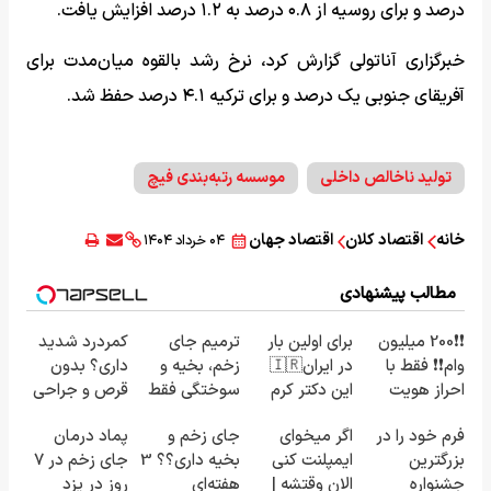
درصد و برای روسیه از ۰.۸ درصد به ۱.۲ درصد افزایش یافت.
خبرگزاری آناتولی گزارش کرد، نرخ رشد بالقوه میان‌مدت برای
آفریقای جنوبی یک درصد و برای ترکیه ۴.۱ درصد حفظ شد.
تولید ناخالص داخلی
موسسه رتبه‌بندی فیچ
خانه
اقتصاد کلان
اقتصاد جهان
۰۴ خرداد ۱۴۰۴
مطالب پیشنهادی
❗❗200 میلیون
برای اولین بار
ترمیم جای
کمردرد شدید
وام❗❗ فقط با
در ایران🇮🇷
زخم، بخیه و
داری؟ بدون
احراز هویت
این دکتر کرم
سوختگی فقط
قرص و جراحی
ترمیم کننده
در 3 هفته!!😍
درمان شو!
فرم خود را در
اگر میخوای
جای زخم و
پماد درمان
23 روزه
◗پرسش‌نامه◖
بزرگترین
ایمپلنت کنی
بخیه داری؟؟ 3
جای زخم در ۷
ساخت!
جشنواره
الان وقتشه |
هفته‌ای
روز در یزد