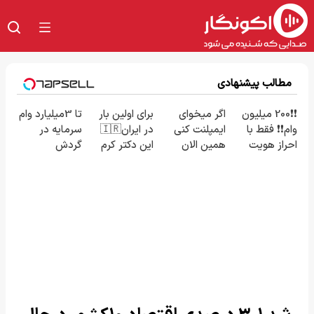
مطالب پیشنهادی
❗❗200 میلیون
اگر میخوای
برای اولین بار
تا 3میلیارد وام
وام❗❗ فقط با
ایمپلنت کنی
در ایران🇮🇷
سرمایه در
احراز هویت
همین الان
این دکتر کرم
گردش
وقتشه | فقط با
ترمیم کننده
فروشندگان =>
۲۵ میلیون
23 روزه
فروشگاهت رو
تومان!!!
ساخت!
ثبت کن