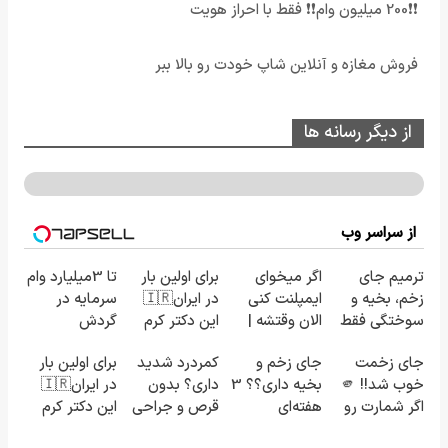
❗❗200 میلیون وام❗❗ فقط با احراز هویت
فروش مغازه و آنلاین شاپ خودت رو بالا ببر
از دیگر رسانه ها
از سراسر وب
ترمیم جای
اگر میخوای
برای اولین بار
تا 3میلیارد وام
زخم، بخیه و
ایمپلنت کنی
در ایران🇮🇷
سرمایه در
سوختگی فقط
الان وقتشه |
این دکتر کرم
گردش
در 3 هفته!!😍
فقط با ۲۵
ترمیم کننده
فروشندگان =>
جای زخمت
جای زخم و
کمردرد شدید
برای اولین بار
میلیون
23 روزه
فروشگاهت رو
خوب شد!! 🫵
بخیه داری؟؟ 3
داری؟ بدون
در ایران🇮🇷
تومان!!!
ساخت!
ثبت کن
اگر شمارت رو
هفته‌ای
قرص و جراحی
این دکتر کرم
رایگان اینجا
محوش کن!
درمان شو!
ترمیم کننده