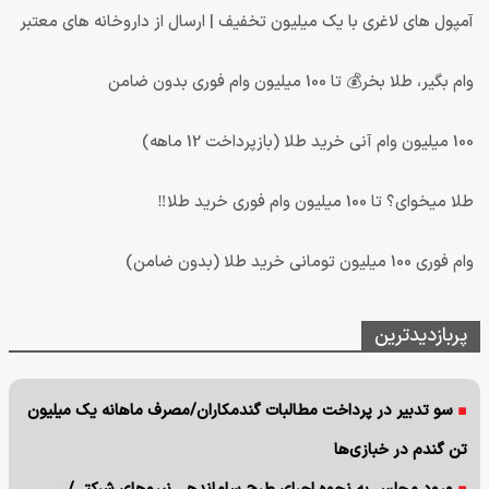
آمپول های لاغری با یک میلیون تخفیف | ارسال از داروخانه های معتبر
وام بگیر، طلا بخر💰 تا 100 میلیون وام فوری بدون ضامن
100 میلیون وام آنی خرید طلا (بازپرداخت 12 ماهه)
طلا میخوای؟ تا 100 میلیون وام فوری خرید طلا‼️
وام فوری 100 میلیون تومانی خرید طلا (بدون ضامن)
پربازدیدترین
سو تدبیر در پرداخت مطالبات گندمکاران/مصرف ماهانه یک میلیون
تن گندم در خبازی‌ها