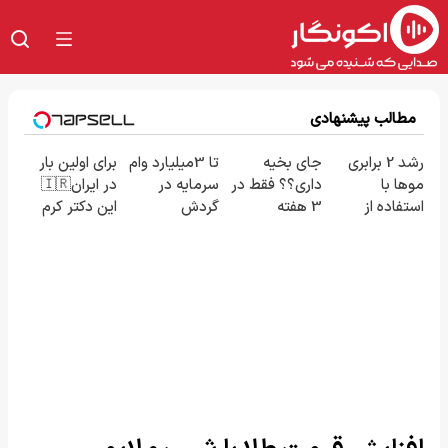
مطالب پیشنهادی
رشد 2 برابری
جای بخیه
تا 3میلیارد وام
برای اولین بار
موها با
داری؟؟ فقط در
سرمایه در
در ایران🇮🇷
استفاده از
3 هفته
گردش
این دکتر کرم
روش
ترمیمش کن!
فروشندگان =>
ترمیم کننده
گیاهی45%تخفیف
😍
فروشگاهت رو
23 روزه
فقط امروز
ثبت کن
ساخت!