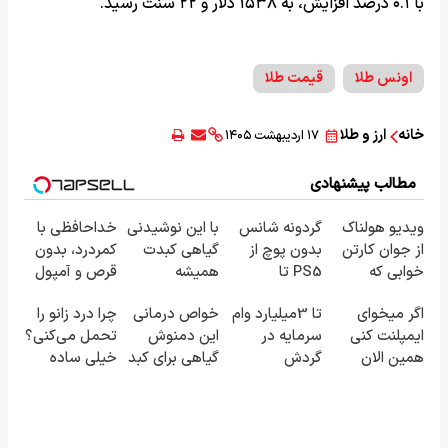
با ۰.۱ درصد افزایش، به ۱۵۳۸ دلار و ۲۲ سنت رسید.
اونس طلا
قیمت طلا
خانه
ارز و طلا
۱۷ اردیبهشت ۱۴۰۵
مطالب پیشنهادی
ویدیو هولناک
گردونه شانس
با این نوشیدنی
خداحافظی با
از جوان کارتن
بدون پوچ از
گیاهی کبدت
کمردرد، بدون
خوابی که
PS5 تا
همیشه
قرص و آمپول
میلیاردر شد.
آیفون17 و بیت
پرقدرته55%تخفیف
اگر میخوای
تا 3میلیارد وام
خواص درمانی
چرا درد زانو را
آموزش رایگان
کوین 🔥
ایمپلنت کنی
سرمایه در
این دمنوش
تحمل می‌کنی؟
همین الان
گردش
گیاهی برای کبد
خیلی ساده
وقتشه | فقط با
فروشندگان =>
که از آن بی
درمنزل
۲۵ میلیون
فروشگاهت رو
خبرید!
درمانش کن
تومان!!!
ثبت کن