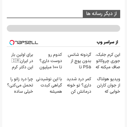
از دیگر رسانه ها
از سراسر وب
این کرم جلبک،
گردونه شانس
کدوم رو
برای اولین بار
جوری چروکاتو
بدون پوچ از
دوست داری؟
در ایران🇮🇷
صاف میکنه که
PS5 تا
تا 100 میلیون
این دکتر کرم
انگار بوتاکس
آیفون17 و بیت
اعتبار بگیر و
ترمیم کننده
ویدیو هولناک
کمر درد شدید
با این نوشیدنی
چرا درد زانو را
کردی!(تخفیف
کوین 🔥
قسطی بخر ✅
23 روزه
از جوان کارتن
داری؟ تو خونه
گیاهی کبدت
تحمل می‌کنی؟
ویژه)
ساخت!
خوابی که
درمانش کن
همیشه
خیلی ساده
میلیاردر شد.
(◂پرسش‌نامه
پرقدرته55%تخفیف
درمنزل
آموزش رایگان
رو پرکن)
درمانش کن