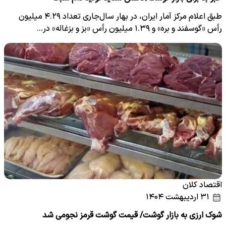
طبق اعلام مرکز آمار ایران، در بهار سال‌جاری تعداد ۴.۲۹ میلیون
رأس «گوسفند و بره» و ۱.۳۹ میلیون رأس «بز و بزغاله» در…
اقتصاد کلان
۳۱ اردیبهشت ۱۴۰۴
شوک ارزی به بازار گوشت/ قیمت گوشت قرمز نجومی شد