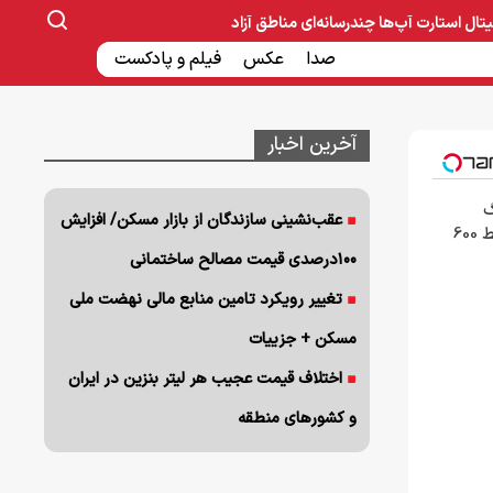
یتال
استارت آپ‌ها
چندرسانه‌ای
مناطق آزاد
صنایع غذایی و دارویی
صدا
عکس
ساخت و ساز
بانک و بیمه
فیلم و پادکست
آخرین اخبار
3000گیگ
عقب‌نشینی سازندگان از بازار مسکن/ افزایش
اینترنت خانگی 180 روزه فقط 600
۱۰۰درصدی قیمت مصالح ساختمانی
تغییر رویکرد تامین منابع مالی نهضت ملی
مسکن + جزییات
اختلاف قیمت عجیب هر لیتر بنزین در ایران
و کشورهای منطقه