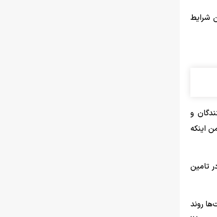
ن شرایط
دگان و
ن اینکه
ر تامین
ها روند