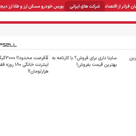
ان
فراتر از اقتصاد
شرکت های ایرانی
بورس
خودرو
مسکن
ارز و طلا
ارز دیج
و صنایع معدنی
لوازم خانگی
بهداشتی و آرایشی
برق و ارتباطات
ین
ساینا داری برای فروش؟ با کارنامه به
⏳فرصت محدود!! 
بهترین قیمت بفروش!
هزارتومان!!