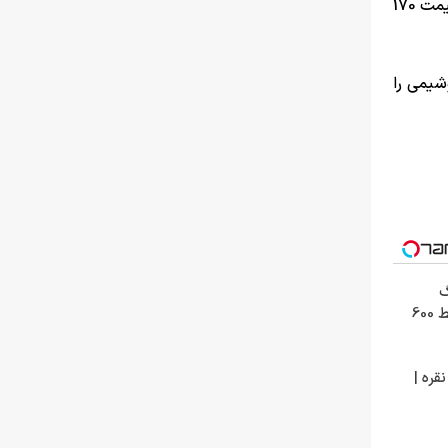
کاهشی به خود گرفته‌اند، به عنوان نمونه PVC با قیمت 400 هزار تومان در بورس کالا عرضه می‌شد، که هم اکنون همین محصول با قیمت 170
شیمی را
3000گیگ
اینترنت خانگی 180 روزه فقط 600
قره |