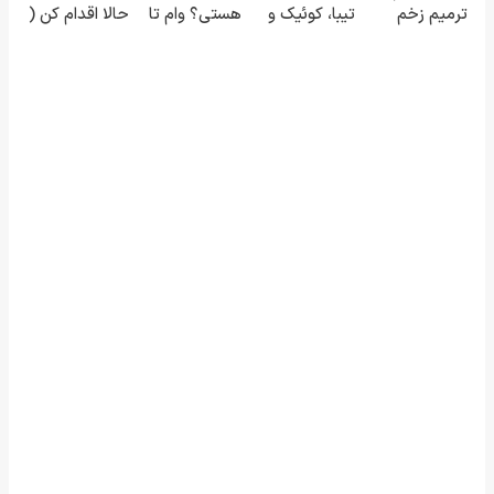
ترمیم زخم
تیبا، کوئیک و
هستی؟ وام تا
حالا اقدام کن (
ایرانی را
ریو ✅ رانندگی
۳ میلیارد
ثبت نام کن )
ساخت!!!
بدون زانودرد
تومان بگیر