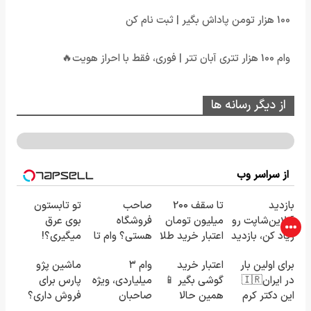
100 هزار تومن پاداش بگیر | ثبت نام کن
وام 100 هزار تتری آبان تتر | فوری، فقط با احراز هویت🔥
از دیگر رسانه ها
از سراسر وب
بازدید
تا سقف 2۰۰
صاحب
تو تابستون
آنلاین‌شاپت رو
میلیون تومان
فروشگاه
بوی عرق
زیاد کن، بازدید
اعتبار خرید طلا
هستی؟ وام تا
میگیری؟!
بالاتر = درآمد
و نقره
۳ میلیارد
اینجوری
برای اولین بار
اعتبار خرید
وام ۳
ماشین پژو
بیشتر
تومان بگیر
درمانش کن!!
در ایران🇮🇷
گوشی بگیر 📱
میلیاردی، ویژه
پارس برای
این دکتر کرم
همین حالا
صاحبان
فروش داری؟