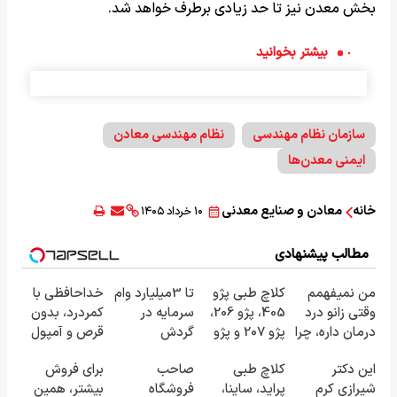
بخش معدن نیز تا حد زیادی برطرف خواهد شد.
بیشتر بخوانید
سازمان نظام مهندسی
نظام مهندسی معادن
ایمنی معدن‌ها
خانه
معادن و صنایع معدنی
۱۰ خرداد ۱۴۰۵
مطالب پیشنهادی
من نمیفهمم
کلاچ طبی پژو
تا 3میلیارد وام
خداحافظی با
وقتی زانو درد
405، پژو 206،
سرمایه در
کمردرد، بدون
درمان داره، چرا
پژو 207 و پژو
گردش
قرص و آمپول
دردش رو داری
پارس ✅
فروشندگان =>
این دکتر
کلاچ طبی
صاحب
برای فروش
تحمل میکنی؟
خداحافظی با
فروشگاهت رو
شیرازی کرم
پراید، ساینا،
فروشگاه
بیشتر، همین
❗
زانودرد
ثبت کن