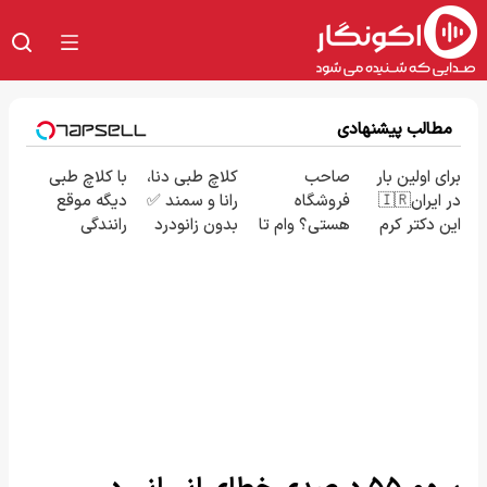
مطالب پیشنهادی
برای اولین بار
صاحب
کلاچ طبی دنا،
با کلاچ طبی
در ایران🇮🇷
فروشگاه
رانا و سمند ✅
دیگه موقع
این دکتر کرم
هستی؟ وام تا
بدون زانودرد
رانندگی
ترمیم کننده
۳ میلیارد
رانندگی کنید
زانوهات درد
23 روزه
تومان بگیر
نمی‌گیره ✅
ساخت!