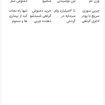
وزن کم
این نوشیدنی
شامپو
دمنوش سم
کنید(تخفیف تا
گیاهی غافل
اسپیرولینا
زدای کبد به
چربی سوزی
تا 3میلیارد وام
خرید دمنوش
تنها راه نجات
امشب)
نشوید
55% رسید!
سریع با پودر
سرمایه در
گیاهی شستشو
کبد از بیماری
(موجودی
لاغری گیاهی
گردش
دهنده چربی
ها و سموم
محدود)
فروشندگان =>
های کبد! با
خطرناک
فروشگاهت رو
تخفیف ویژه
ثبت کن