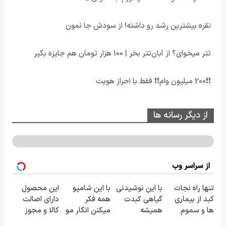
نقره بیشترین رشد رو داشته! از سودش جا نمون
تتر میخوای؟ از آبان‌تتر بخر | 100 هزار تومان هم جایزه بگیر
❗❗200 میلیون وام❗❗ فقط با احراز هویت
از دیگر رسانه ها
از سراسر وب
تنها راه نجات
با این نوشیدنی
با این شامپو
این محصول
کبد از بیماری
گیاهی کبدت
همه فکر
دارای اصالت
ها و سموم
همیشه
میکنن انگار مو
کالا و مجوز
خطرناک
پرقدرته55%تخفیف
کاشتی!!!!!
وزارت بهداشت