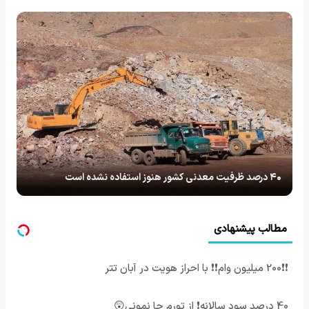
۴۰ درصد ظرفیت معدنی کشور هنوز استفاده نشده است
مطالب پیشنهادی
❗❗200 میلیون وام❗❗ با احراز هویت در آبان تتر
40 درصد سود سالانه❗ از تورم جا نمونی😲