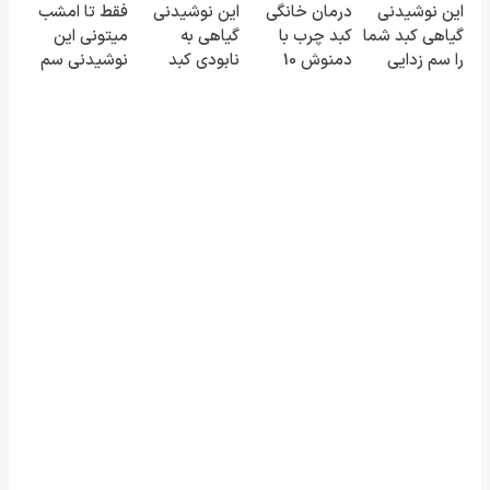
این نوشیدنی
درمان خانگی
این نوشیدنی
فقط تا امشب
است(55%تخفیف)
گیاهی کبد شما
کبد چرب با
گیاهی به
میتونی این
را سم زدایی
دمنوش 10
نابودی کبد
نوشیدنی سم
می کند (با
گیاه+55%
چرب کمک
زدای کبد رو با
ضمانت
تخفیف
میکنه
55% تخفیف
مرجوعی)
بخری