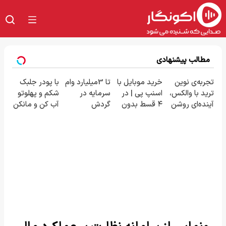
مطالب پیشنهادی
تجربه‌ی نوین
خرید موبایل با
تا 3میلیارد وام
با پودر جلبک
ترید با والکس،
اسنپ پی | در
سرمایه در
شکم و پهلوتو
آینده‌ای روشن
۴ قسط بدون
گردش
آب کن و مانکن
در انتظار
سود و کارمزد!
فروشندگان =>
شو(تخفیف تا
شماست
فروشگاهت رو
امشب)
ثبت کن