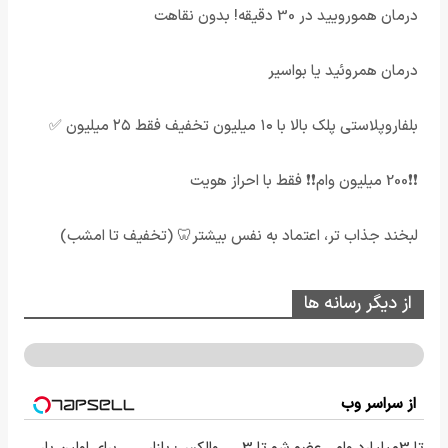
درمان همورویید در 30 دقیقه! بدون نقاهت
درمان همروئید یا بواسیر
بلفاروپلاستی پلک بالا با ۱۰ میلیون تخفیف فقط ۲۵ میلیون ✅
❗❗200 میلیون وام❗❗ فقط با احراز هویت
لبخند جذاب تر، اعتماد به نفس بیشتر🦷 (تخفیف تا امشب)
از دیگر رسانه ها
از سراسر وب