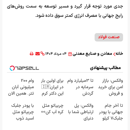
جدی مورد توجه قرار گیرد و مسیر توسعه به سمت روش‌های
رایج جهانی با مصرف انرژی کمتر سوق داده شود.
صنعت فولاد
خانه
معادن و صنایع معدنی
۰۴ مرداد ۱۴۰۴
مطالب پیشنهادی
والکس: بازار
تا 3میلیارد وام
برای اولین بار
وام 200
امن برای خرید
سرمایه در
در ایران🇮🇷
میلیونی آبان
و فروش
گردش
این دکتر کرم
تتر. همین الان
دارایی‌های
فروشندگان =>
ترمیم کننده
احراز هویت
تا آخر جام
والکس: پل
چربیاتو مثل
با پودر جلبک
دیجیتال
فروشگاهت رو
23 روزه
کن!
جهانی با پودر
ارتباطی شما با
کره آب کن👀
چربیاتو مثل
ثبت کن
ساخت!
جلبک7 کیلو
دنیای
اسید ذوب
لاغر شو
سرمایه‌گذاری
کن(تخفیف تا