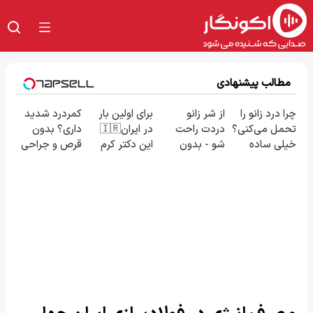
مطالب پیشنهادی
چرا درد زانو را
از شر زانو
برای اولین بار
کمردرد شدید
تحمل می‌کنی؟
دردت راحت
در ایران🇮🇷
داری؟ بدون
خیلی ساده
شو - بدون
این دکتر کرم
قرص و جراحی
درمنزل
قرص و عمل
ترمیم کننده
درمان شو!
درمانش کن
23 روزه
◗پرسش‌نامه◖
ساخت!