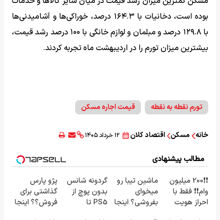
مسکن کمترین میزان رشد قیمت در میان سایر کالاها و خدمات
بوده است، دخانیات با ۱۶۴.۳ درصد، خوراکی‌ها و آشامیدنی‌ها
با ۱۲۹.۸ درصد و مبلمان و لوازم خانگی با ۱۰۰ درصد رشد قیمت،
بیشترین میزان تورم را در اردیبهشت ماه تجربه کردند.
تورم نقطه به نقطه
قیمت اجاره مسکن
خانه
مسکن
اقتصاد کلان
۱۲ خرداد ۱۴۰۵
مطالب پیشنهادی
❗❗200 میلیون
ماشین تیبا رو
گردونه شانس
پژو پارس
وام❗❗ فقط با
میخوای
بدون پوچ از
گذاشتی برای
احراز هویت
بفروشی؟ اینجا
PS5 تا
فروش؟؟ اینجا
بدون آگهی و
آیفون17 و بیت
راحت