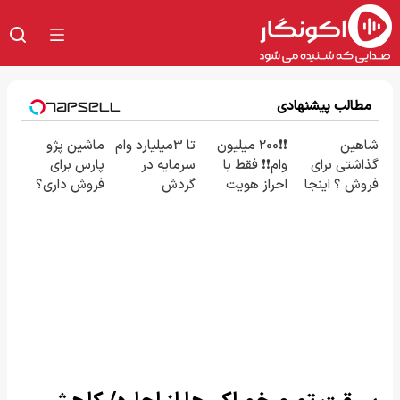
مطالب پیشنهادی
شاهین
❗❗200 میلیون
تا 3میلیارد وام
ماشین پژو
گذاشتی برای
وام❗❗ فقط با
سرمایه در
پارس برای
فروش ؟ اینجا
احراز هویت
گردش
فروش داری؟
سریع و راحت
فروشندگان =>
اینجا سریع
بفروش
فروشگاهت رو
بفروشش
ثبت کن