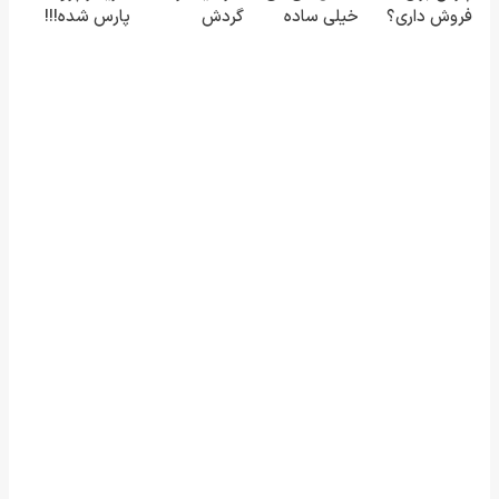
فروش داری؟
خیلی ساده
گردش
پارس شده!!!
اینجا سریع
درمنزل
فروشندگان =>
ماشینتو اینجا
بفروشش
درمانش کن
فروشگاهت رو
به راحتی
ثبت کن
بفروش