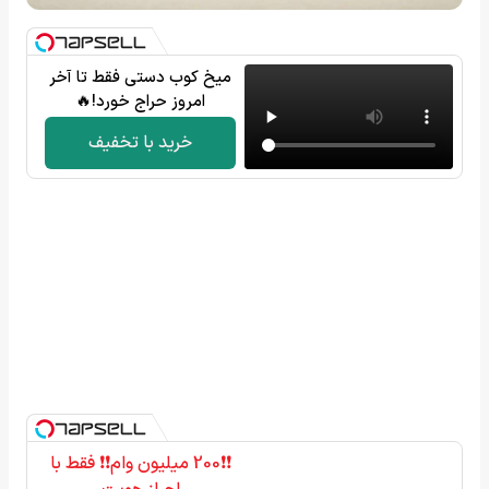
میخ کوب دستی فقط تا آخر
امروز حراج خورد!🔥
خرید با تخفیف
❗❗200 میلیون وام❗❗ فقط با