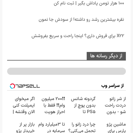
100 هزار تومن پاداش بگیر | ثبت نام کن
نقره بیشترین رشد رو داشته! از سودش جا نمون
X22 برای فروش داری؟ اینجا راحت و سریع بفروشش
از دیگر رسانه ها
از سراسر وب
از شر زانو
گردونه شانس
❗❗200 میلیون
اگر میخوای
دردت راحت
بدون پوچ از
وام❗❗ فقط با
ایمپلنت کنی
شو - بدون
PS5 تا
احراز هویت
الان وقتشه |
قرص و عمل
آیفون17 و بیت
فقط با ۲۵
ماشین پژو
چرا درد زانو را
تا 3میلیارد وام
بازار پر از
کوین 🔥
میلیون
پارس برای
تحمل می‌کنی؟
سرمایه در
خریدار پژو
تومان!!!