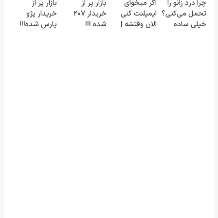
چرا درد زانو را
اگر میخوای
بازار پر از
بازار پر از
در چند ساعت
کوین 🔥
بفروشش
تحمل می‌کنی؟
ایمپلنت کنی
خریدار 207
خریدار پژو
بفروشش
خیلی ساده
الان وقتشه |
شده !!!
پارس شده!!!
درمنزل
فقط با ۲۵
ماشینتو اینجا
ماشینتو اینجا
درمانش کن
میلیون
به راحتی
به راحتی
تومان!!!
بفروش
بفروش