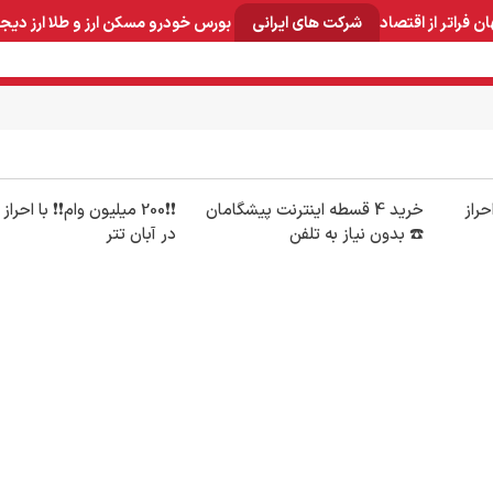
ان
فراتر از اقتصاد
شرکت های ایرانی
بورس
خودرو
مسکن
ارز و طلا
ارز دیج
و صنایع معدنی
لوازم خانگی
بهداشتی و آرایشی
برق و ارتباطات
احراز
خرید 4 قسطه اینترنت پیشگامان
❗❗200 میلیون وام❗❗ با احر
☎️ بدون نیاز به تلفن
در آبان تتر