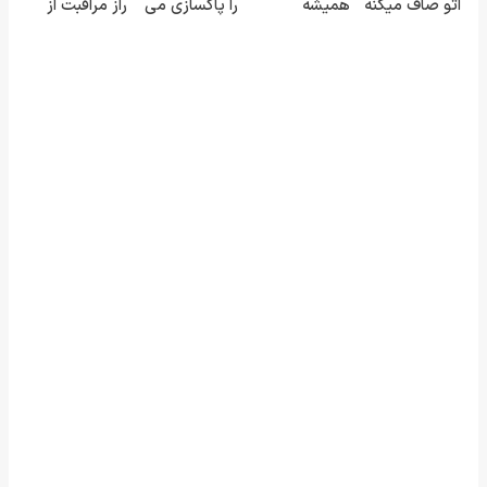
اتو صاف میکنه
همیشه
را پاکسازی می
راز مراقبت از
😍
پرقدرته55%تخفیف
کنند(سفارش با
مو رو ببین...
تخفیف ویژه)