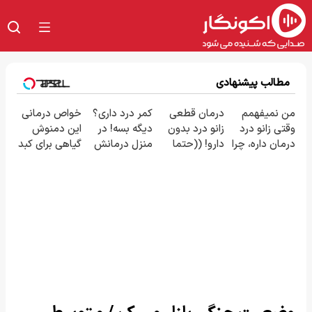
مطالب پیشنهادی
من نمیفهمم
درمان قطعی
کمر درد داری؟
خواص درمانی
وقتی زانو درد
زانو درد بدون
دیگه بسه! در
این دمنوش
درمان داره، چرا
دارو! ((حتما
منزل درمانش
گیاهی برای کبد
دردش رو داری
پرسش‌نامه رو
کن
که از آن بی
تحمل میکنی؟
پر کن))
(◀پرسش‌نامه)
خبرید!
❗