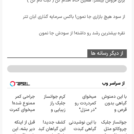
برای فروش بیشتر، همین حالا اقدام کن ( ثبت نام کن )
از سود هیچ بازاری جا نمون! باکس سرمایه گذاری آبان تتر
نقره بیشترین رشد رو داشته! از سودش جا نمون
از دیگر رسانه ها
از سراسر وب
با این دمنوش
میخوای
کرم جوانساز
جراحی کمر
گیاهی بدون
کمردردت رو
جلبک راز
ممنوع شده!
قرص و
"در منزل"
زیبایی و
میخوای کمرت
داروهای
درمان کنی؟
جوانی50%تخفیف
رو در منزل
جوانساز جلبک
با این نوشیدنی
کشف جدید!
قبل از اینکه
شیمیایی کبدت
(◂فیلم +
درمان کنی؟
چروکاتو مثل
گیاهی کبدت
این گیاهان کبد
دیر بشه، این
رو پاکسازی کن
◂پرسش‌نامه)
((پرسش‌نامه))