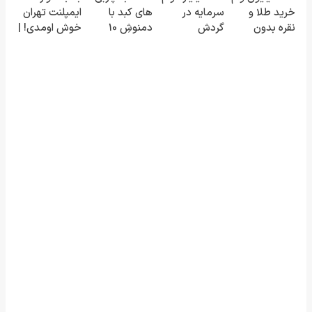
خرید طلا و
سرمایه در
های کبد با
ایمپلنت تهران
کنید
رو پاکسازی کن
نقره بدون
گردش
دمنوشِ 10
خوش اومدی! |
ضامن
فروشندگان =>
گیاه(تخفیف تا
فرصت
فروشگاهت رو
امشب)
محدوده!
ثبت کن
مشاوره رایگان
بگیر!