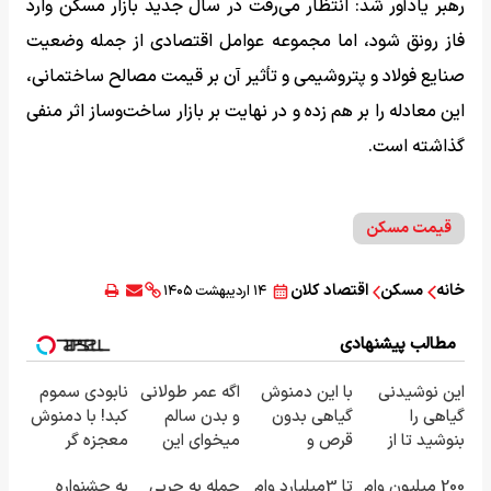
رهبر یادآور شد: انتظار می‌رفت در سال جدید بازار مسکن وارد
فاز رونق شود، اما مجموعه عوامل اقتصادی از جمله وضعیت
صنایع فولاد و پتروشیمی و تأثیر آن بر قیمت مصالح ساختمانی،
این معادله را بر هم زده و در نهایت بر بازار ساخت‌وساز اثر منفی
گذاشته است.
قیمت مسکن
خانه
مسکن
اقتصاد کلان
۱۴ اردیبهشت ۱۴۰۵
مطالب پیشنهادی
این نوشیدنی
با این دمنوش
اگه عمر طولانی
نابودی سموم
گیاهی را
گیاهی بدون
و بدن سالم
کبد! با دمنوش
بنوشید تا از
قرص و
میخوای این
معجزه گر
بیماری های
داروهای
نوشیدنی رو با
گیاهی+ضمانت
200 میلیون وام
تا 3میلیارد وام
حمله به چربی
به جشنواره
کبد پیشگیری
شیمیایی کبدت
تخفیف بخر
مرجوعیfile:///C:/Users