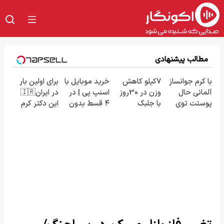
مطالب پیشنهادی
با کرم جوانساز
7کیلو کاهش
خرید موبایل با
برای اولین بار
آلمانی حال
وزن در 30روز
اسنپ پی | در
در ایران🇮🇷
پوستت توی
با جلبک
۴ قسط بدون
این دکتر کرم
هر فصلی
اسپرولینا
سود و کارمزد!
ترمیم کننده
خوبه۴۵٪تخفیف
23 روزه
ساخت!