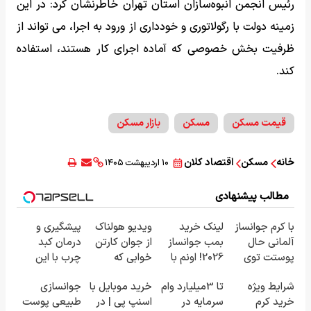
رئیس انجمن انبوه‌سازان استان تهران خاطرنشان کرد: در این
زمینه دولت با رگولاتوری و خودداری از ورود به اجرا، می تواند از
ظرفیت بخش خصوصی که آماده اجرای کار هستند، استفاده
کند.
قیمت مسکن
مسکن
بازار مسکن
خانه
مسکن
اقتصاد کلان
۱۰ اردیبهشت ۱۴۰۵
مطالب پیشنهادی
با کرم جوانساز
لینک خرید
ویدیو هولناک
پیشگیری و
آلمانی حال
بمب جوانساز
از جوان کارتن
درمان کبد
پوستت توی
2026! اونم با
خوابی که
چرب با این
هر فصلی
تخفیف ویژه
میلیاردر شد.
نوشیدنی
شرایط ویژه
تا 3میلیارد وام
خرید موبایل با
جوانسازی
خوبه۴۵٪تخفیف
آموزش رایگان
گیاهی
خرید کرم
سرمایه در
اسنپ پی | در
طبیعی پوست