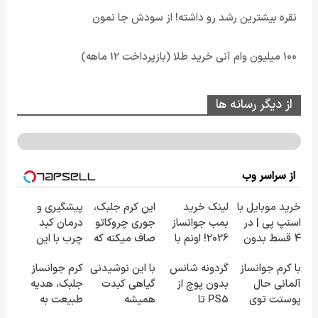
نقره بیشترین رشد رو داشته! از سودش جا نمون
100 میلیون وام آنی خرید طلا (بازپرداخت 12 ماهه)
از دیگر رسانه ها
از سراسر وب
خرید موبایل با
لینک خرید
این کرم جلبک،
پیشگیری و
اسنپ پی | در
بمب جوانساز
جوری چروکاتو
درمان کبد
۴ قسط بدون
2026! اونم با
صاف میکنه که
چرب با این
سود و کارمزد!
تخفیف ویژه
انگار بوتاکس
نوشیدنی
با کرم جوانساز
گردونه شانس
با این نوشیدنی
کرم جوانساز
کردی!(تخفیف
گیاهی
آلمانی حال
بدون پوچ از
گیاهی کبدت
جلبک، هدیه
ویژه)
پوستت توی
PS5 تا
همیشه
طبیعت به
هر فصلی
آیفون17 و بیت
پرقدرته55%تخفیف
شما(خرید با