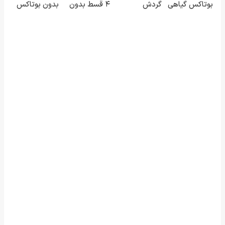
بوتاکس گیاهی
گردش
۴ قسط بدون
بدون بوتاکس
تا پایان امشب!
فروشندگان =>
سود و کارمزد!
و جراحی😳!
فروشگاهت رو
خرید با تخفیف
ثبت کن
ویژه