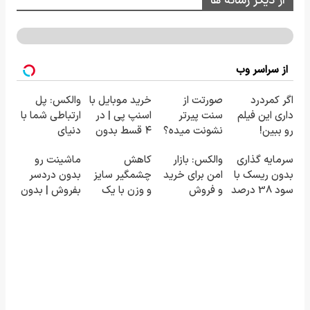
از دیگر رسانه ها
از سراسر وب
اگر کمردرد
صورتت از
خرید موبایل با
والکس: پل
داری این فیلم
سنت پیرتر
اسنپ پی | در
ارتباطی شما با
رو ببین!
نشونت میده؟
۴ قسط بدون
دنیای
◗پرسش‌نامه
اندولیفت برش
سود و کارمزد!
سرمایه‌گذاری
سرمایه گذاری
والکس: بازار
کاهش
ماشینت رو
رو پر کن◖
می‌گردونه 🔰
دیجیتال
بدون ریسک با
امن برای خرید
چشمگیر سایز
بدون دردسر
سود 38 درصد
و فروش
و وزن با یک
بفروش | بدون
سالانه📈
دارایی‌های
روش
کمسیون 😍
دیجیتال
خانگی60%تخفیف