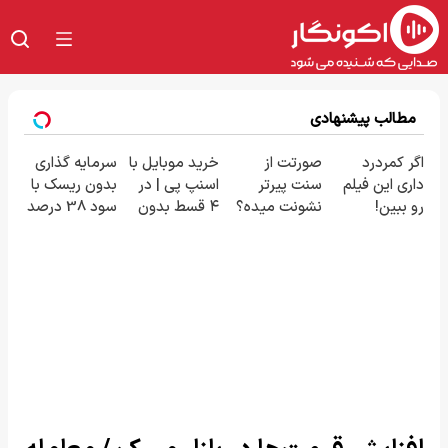
مطالب پیشنهادی
اگر کمردرد
صورتت از
خرید موبایل با
سرمایه گذاری
داری این فیلم
سنت پیرتر
اسنپ پی | در
بدون ریسک با
رو ببین!
نشونت میده؟
۴ قسط بدون
سود 38 درصد
◗پرسش‌نامه
اندولیفت برش
سود و کارمزد!
سالانه📈
رو پر کن◖
می‌گردونه 🔰