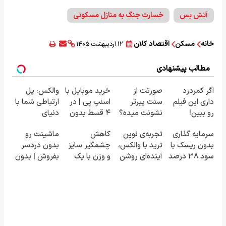
آتش بس
خسارت جنگ به منازل مسکونی
خانه
مسکن
اقتصاد کلان
۱۲ اردیبهشت ۱۴۰۵
مطالب پیشنهادی
اگر کمردرد
صورتت از
خرید موبایل با
والکس: پل
داری این فیلم
سنت پیرتر
اسنپ پی | در
ارتباطی شما با
رو ببین!
نشونت میده؟
۴ قسط بدون
دنیای
◗پرسش‌نامه
اندولیفت برش
سود و کارمزد!
سرمایه‌گذاری
سرمایه گذاری
تجربه‌ی نوین
کاهش
ماشینت رو
رو پر کن◖
می‌گردونه 🔰
دیجیتال
بدون ریسک با
ترید با والکس،
چشمگیر سایز
بدون دردسر
سود 38 درصد
آینده‌ای روشن
و وزن با یک
بفروش | بدون
سالانه📈
در انتظار
روش
کمسیون 😍
شماست
خانگی60%تخفیف