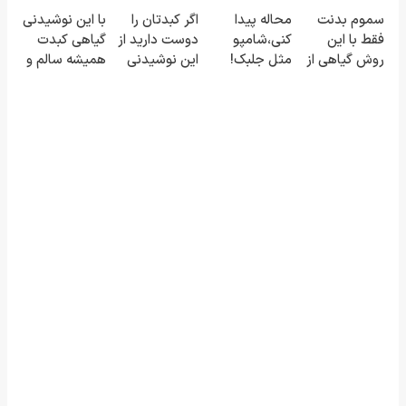
گیاهی رو به
گیاهی نیاز داره
پرقدرته55%تخفیف
چرب با
سموم بدنت
محاله پیدا
اگر کبدتان را
با این نوشیدنی
خودت هدیه
55%تخفیف🔥
فقط با این
کنی،شامپو
دوست دارید از
گیاهی کبدت
بده55%تخفیف
روش گیاهی از
مثل جلبک!
این نوشیدنی
همیشه سالم و
بین میره
ضدریزش+رویش
گیاهی غافل
قویه
مجدد40%تخفیف
نشوید