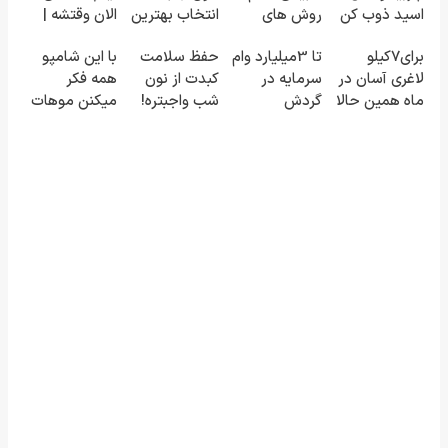
اسید ذوب کن
روش های
انتخاب بهترین
الان وقتشه |
(تخفیف تا
تهاجمی رویش
ها(تخفیف
فقط با ۲۵
برای7کیلو
تا 3میلیارد وام
حفظ سلامت
با این شامپو
امشب)
مو
ویژه)
میلیون
لاغری آسان در
سرمایه در
کبدت از نون
همه فکر
تومان!!!
ماه همین حالا
گردش
شب واجبتره!
میکنن موهات
اقدام کن!
فروشندگان =>
و کاشتی!!خرید
سفارش با
فروشگاهت رو
با تخفیف ویژه
قیمت قدیم
ثبت کن