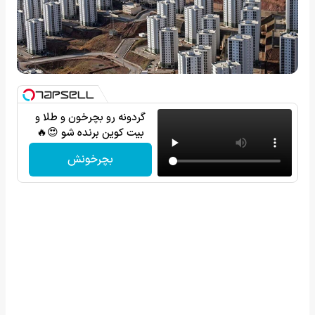
گردونه رو بچرخون و طلا و
بیت کوین برنده شو 😍🔥
بچرخونش