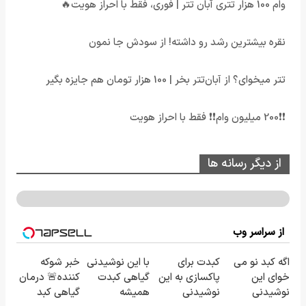
وام 100 هزار تتری آبان تتر | فوری، فقط با احراز هویت🔥
نقره بیشترین رشد رو داشته! از سودش جا نمون
تتر میخوای؟ از آبان‌تتر بخر | 100 هزار تومان هم جایزه بگیر
❗❗200 میلیون وام❗❗ فقط با احراز هویت
از دیگر رسانه ها
از سراسر وب
اگه کبد نو می
کبدت برای
با این نوشیدنی
خبر شوکه
خوای این
پاکسازی به این
گیاهی کبدت
کننده🚨 درمان
نوشیدنی
نوشیدنی
همیشه
گیاهی کبد