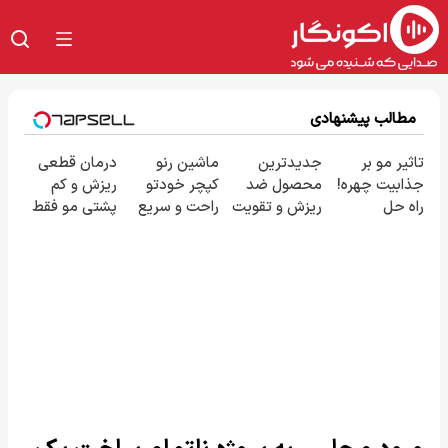
مطالب پیشنهادی
تاثیر مو بر
جدیدترین
ماشین رنو
درمان قطعی
جذابیت چهره!
محصول ضد
کپچر خودتو
ریزش و کم
راه حل
ریزش و تقویت
راحت و سریع
پشتی مو فقط
اینجاست
مو در تلویزیون
بفروش
با شامپو جلبک
معرفی شد!
خرید با تخفیف