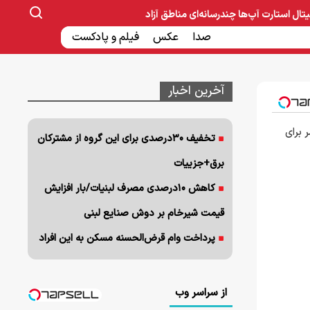
یتال
استارت آپ‌ها
چندرسانه‌ای
مناطق آزاد
صنایع غذایی و دارویی
صدا
عکس
ساخت و ساز
بانک و بیمه
فیلم و پادکست
آخرین اخبار
 برای
تخفیف ۳۰درصدی برای این گروه از مشترکان
برق+جزییات
کاهش ۱۰درصدی مصرف لبنیات/بار افزایش
قیمت شیرخام بر دوش صنایع لبنی
پرداخت وام قرض‌الحسنه مسکن به این افراد
از سراسر وب