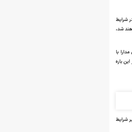
در شرایط
هند شد،
دارا با
ین باره
ر شرایط