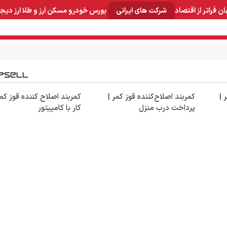
ان
فراتر از اقتصاد
شرکت های ایرانی
بورس
خودرو
مسکن
ارز و طلا
ارز دیج
و صنایع معدنی
لوازم خانگی
بهداشتی و آرایشی
برق و ارتباطات
 |
کمربند اصلاح‌کننده قوز کمر |
کمربند اصلاح کننده قوز کمر
پرداخت درب منزل
کار با کامپیتور