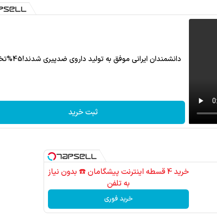
دانشمندان ایرانی موفق به تولید داروی ضدپیری شدند!45%تخفیف
ثبت خرید
خرید 4 قسطه اینترنت پیشگامان ☎️ بدون نیاز
به تلفن
اشتراک الماس ماز: راه
خرید فوری
کنکور!