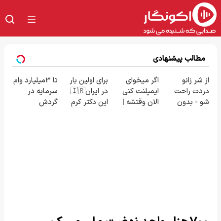
مطالب پیشنهادی
از شر زانو
اگر میخوای
برای اولین بار
تا 3میلیارد وام
دردت راحت
ایمپلنت کنی
در ایران🇮🇷
سرمایه در
شو - بدون
الان وقتشه |
این دکتر کرم
گردش
قرص و عمل
فقط با ۲۵
ترمیم کننده
فروشندگان =>
میلیون
23 روزه
فروشگاهت رو
تومان!!!
ساخت!
ثبت کن