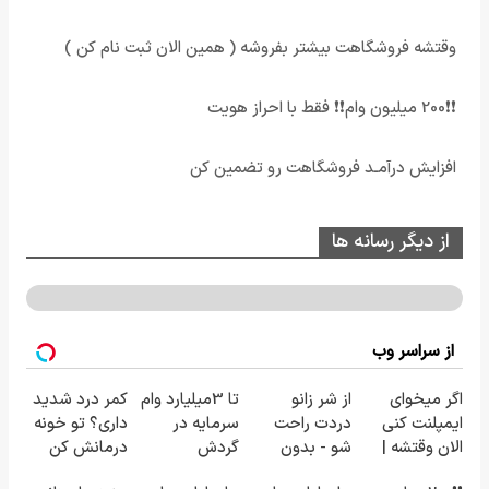
وقتشه فروشگاهت بیشتر بفروشه ( همین الان ثبت نام کن )
❗❗200 میلیون وام❗❗ فقط با احراز هویت
افزایش درآمـد فروشگاهت رو تضمین کن
از دیگر رسانه ها
از سراسر وب
اگر میخوای
از شر زانو
تا 3میلیارد وام
کمر درد شدید
ایمپلنت کنی
دردت راحت
سرمایه در
داری؟ تو خونه
الان وقتشه |
شو - بدون
گردش
درمانش کن
فقط با ۲۵
قرص و عمل
فروشندگان =>
(◂پرسش‌نامه