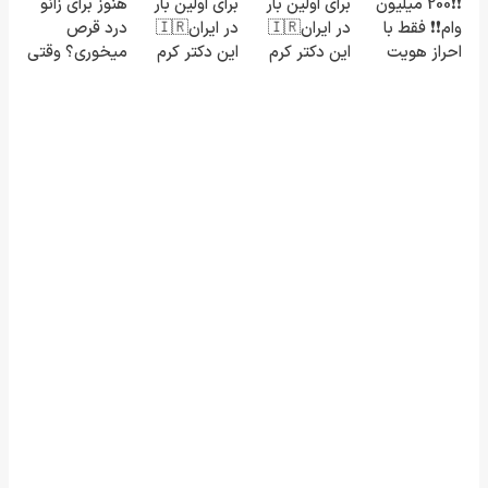
❗❗200 میلیون
برای اولین بار
برای اولین بار
هنوز برای زانو
میلیون
فروشگاهت رو
رو پرکن)
وام❗❗ فقط با
در ایران🇮🇷
در ایران🇮🇷
درد قرص
تومان!!!
ثبت کن
احراز هویت
این دکتر کرم
این دکتر کرم
میخوری؟ وقتی
ترمیم کننده
ترمیم کننده
می‌شه بدون
23 روزه
23 روزه
عمل درمانش
ساخت!
ساخت!
کرد؟؟؟؟