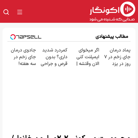
مطالب پیشنهادی
پماد درمان
اگر میخوای
کمردرد شدید
جادوی درمان
جای زخم در ۷
ایمپلنت کنی
داری؟ بدون
جای زخم در
روز در یزد
الان وقتشه |
قرص و جراحی
سه هفته!
تولید شد!
فقط با ۲۵
درمان شو!
(همین حالا
(مشاوره
میلیون
◗پرسش‌نامه◖
رایگان صحبت
بگیرید)
تومان!!!
کنید)