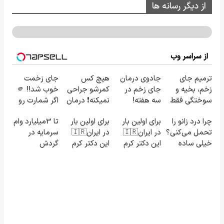
از دیگر رسانه ها
از سراسر وب
ترمیم جای
جادوی درمان
هیچ کس
جای زخمت
زخم، بخیه و
جای زخم در
کمرشو جراحی
خوب شد!! 🫵
سوختگی فقط
سه هفته!
نمیکنه❗ درمان
اگر شمارت رو
در 3 هفته!!😍
(همین حالا
کمردرد بدون
رایگان اینجا
چرا درد زانو را
برای اولین بار
برای اولین بار
تا 3میلیارد وام
رایگان صحبت
قرص
بزاری و مشاوره
تحمل می‌کنی؟
در ایران🇮🇷
در ایران🇮🇷
سرمایه در
کنید)
(پرسشنامه)
بگیری 🫵
خیلی ساده
این دکتر کرم
این دکتر کرم
گردش
درمنزل
ترمیم کننده
ترمیم کننده
فروشندگان =>
درمانش کن
23 روزه
23 روزه
فروشگاهت رو
ساخت!
ساخت!
ثبت کن