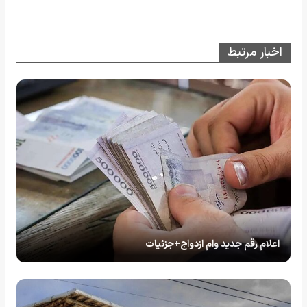
اخبار مرتبط
اعلام رقم جدید وام ازدواج+جزئیات