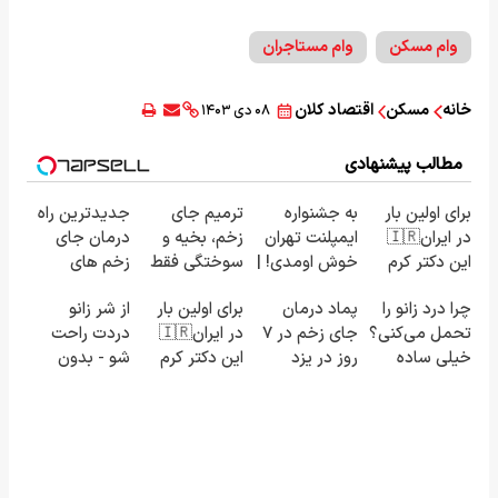
وام مسکن
وام مستاجران
خانه
مسکن
اقتصاد کلان
۰۸ دی ۱۴۰۳
مطالب پیشنهادی
برای اولین بار
به جشنواره
ترمیم جای
جدیدترین راه
در ایران🇮🇷
ایمپلنت تهران
زخم، بخیه و
درمان جای
این دکتر کرم
خوش اومدی! |
سوختگی فقط
زخم های
ترمیم کننده
فرصت
در 3 هفته!!😍
قدیمی در ایران
چرا درد زانو را
پماد درمان
برای اولین بار
از شر زانو
23 روزه
محدوده!
(مشاوره رایگان
تحمل می‌کنی؟
جای زخم در ۷
در ایران🇮🇷
دردت راحت
ساخت!
مشاوره رایگان
بگیرید)
خیلی ساده
روز در یزد
این دکتر کرم
شو - بدون
بگیر!
درمنزل
تولید شد!
ترمیم کننده
قرص و عمل
درمانش کن
(مشاوره
23 روزه
بگیرید)
ساخت!