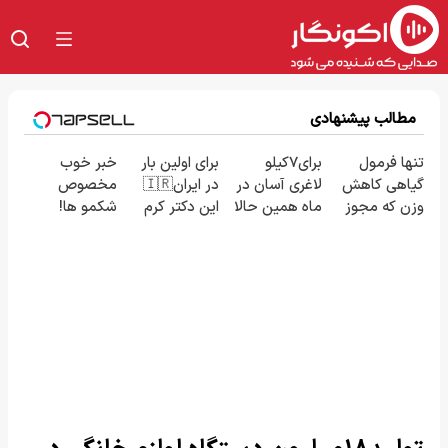
مطالب پیشنهادی
تنها فرمول
برای7کیلو
برای اولین بار
خبر خوب
گیاهی کاهش
لاغری آسان در
در ایران🇮🇷
مخصوص
وزن که مجوز
ماه همین حالا
این دکتر کرم
شکمو ها!
وزارت بهداشت
اقدام کن!
ترمیم کننده
آسون ترین
دارد(کلیک
سفارش با
23 روزه
روش لاغری
جهت سفارش)
قیمت قدیم
ساخت!
معرفی شد