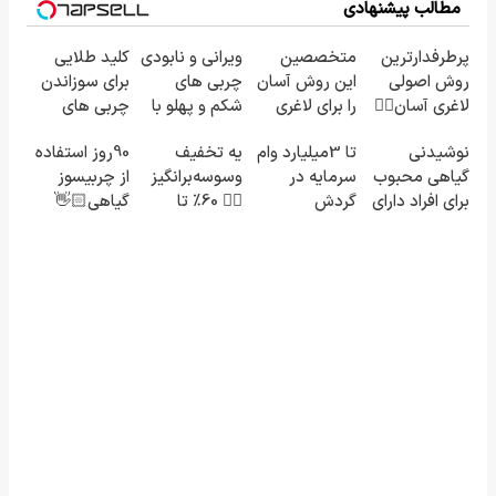
مطالب پیشنهادی
پرطرفدارترین
متخصصین
ویرانی و نابودی
کلید طلایی
روش اصولی
این روش آسان
چربی های
برای سوزاندن
لاغری آسان👈🏻
را برای لاغری
شکم و پهلو با
چربی های
چربیسوز
شکم و پهلو
این نوشیدنی
مزاحم
نوشیدنی
تا 3میلیارد وام
یه تخفیف
90روز استفاده
گیاهی(تخفیف
معرفی کردند
گیاهی
بدن(60%تخفیف
گیاهی محبوب
سرمایه در
وسوسه‌برانگیز
از چربیسوز
فقط امروز)
تا امشب)
برای افراد دارای
گردش
👈🏻 60٪ تا
گیاهی👋🏻
اضافه وزن!
فروشندگان =>
امشب! با
خدافظی
60%تخفیف
فروشگاهت رو
چربیسوز
همیشگی با
ثبت کن
گیاهی آسون
چاقی!خرید با
لاغر شو
تخفیف