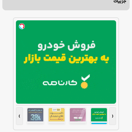
جزییات
›
‹