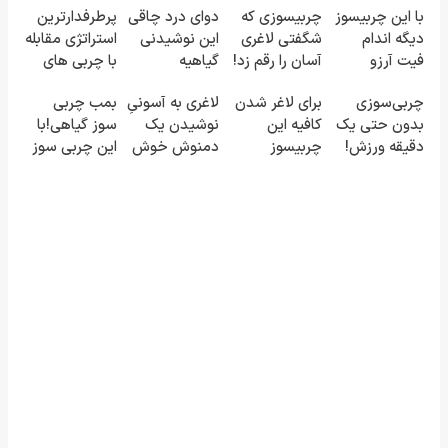
با این چربیسوز
چربیسوزی که
دوای درد چاقی
پرطرفدارترین
دیگه اندام
شگفتی لاغری
این نوشیدنی
استراتژی مقابله
فیت آرزو
آسان را رقم زد!
گیاهیه
با چربی های
نیست(تخفیف
بدن با این
چربی‌سوزی
برای لاغر شدن
لاغری به آسونیِ
بمب چربی
تا امشب)
نوشیدنی
بدون حتی یک
کافیه این
نوشیدن یک
سوز گیاهی!با
گیاهی
دقیقه ورزش!
چربیسوز
دمنوش خوش
این چربی سوز
گیاهی رو
طعم
به سرعرت نور
سفارش
لاغر شو با
بدی(50%تخفیف
مجوز بهداشت
تا امشب)