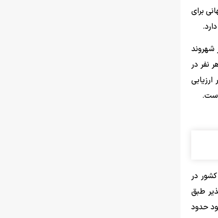
نی برای
ارد.
 شهروند
منابع آب ۱۷۰۰ مترمکعب به ازای هر نفر در
ارزیابی
 است.
شور در
ذیر طبق
ود حدود