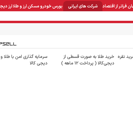
ان
فراتر از اقتصاد
شرکت های ایرانی
بورس
خودرو
مسکن
ارز و طلا
ارز دیج
و صنایع معدنی
لوازم خانگی
بهداشتی و آرایشی
برق و ارتباطات
ید نقره
خرید طلا به صورت قسطی از
سرمایه گذاری امن با طلا و 
دیجی‌کالا ( پرداخت 12 ماهه )
دیجی کالا