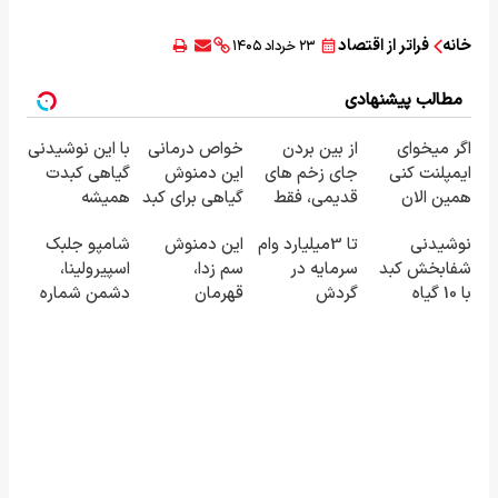
خانه
فراتر از اقتصاد
۲۳ خرداد ۱۴۰۵
مطالب پیشنهادی
اگر میخوای
از بین بردن
خواص درمانی
با این نوشیدنی
ایمپلنت کنی
جای زخم های
این دمنوش
گیاهی کبدت
همین الان
قدیمی، فقط
گیاهی برای کبد
همیشه
وقتشه | فقط با
در 3 هفته!!
که از آن بی
پرقدرته55%تخفیف
نوشیدنی
تا 3میلیارد وام
این دمنوش
شامپو جلبک
۲۵ میلیون
(بدون لیزر و
خبرید!
شفابخش کبد
سرمایه در
سم زدا،
اسپیرولینا،
تومان!!!
جراحی)
با 10 گیاه
گردش
قهرمان
دشمن شماره
موثر(تخفیف تا
فروشندگان =>
سلامت کبده.
یک ریزش
امشب)
فروشگاهت رو
(با 55%
مو!45%تخفیف
ثبت کن
تخفیف
ویژه
بخرش)