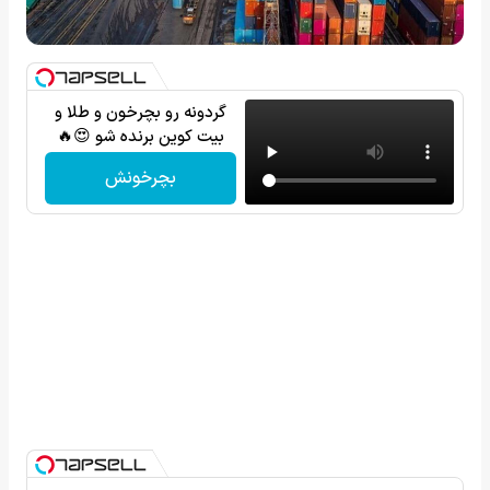
گردونه رو بچرخون و طلا و
بیت کوین برنده شو 😍🔥
بچرخونش