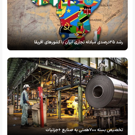
رشد ۲۵درصدی مبادله تجاری ایران با کشورهای آفریقا
تخصیص بسته ۷۰۰همتی به صنایع +جزئیات