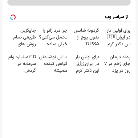
از سراسر وب
برای اولین بار
گردونه شانس
چرا درد زانو را
جایگزین
در ایران🇮🇷
بدون پوچ از
تحمل می‌کنی؟
طبیعی تمام
این دکتر کرم
PS5 تا
خیلی ساده
روش های
ترمیم کننده
آیفون17 و بیت
درمنزل
تهاجمی رویش
پماد درمان
برای اولین بار
با این نوشیدنی
تا 3میلیارد وام
23 روزه
کوین 🔥
درمانش کن
مو
جای زخم در ۷
در ایران🇮🇷
گیاهی کبدت
سرمایه در
ساخت!
روز در یزد
این دکتر کرم
همیشه
گردش
تولید شد!
ترمیم کننده
پرقدرته55%تخفیف
فروشندگان =>
(مشاوره
23 روزه
فروشگاهت رو
بگیرید)
ساخت!
ثبت کن