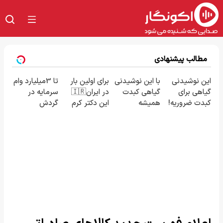
مطالب پیشنهادی
این نوشیدنی
با این نوشیدنی
برای اولین بار
تا 3میلیارد وام
گیاهی برای
گیاهی کبدت
در ایران🇮🇷
سرمایه در
کبدت ضروریه!
همیشه
این دکتر کرم
گردش
دارای سیب
پرقدرته55%تخفیف
ترمیم کننده
فروشندگان =>
سلامت
23 روزه
فروشگاهت رو
ساخت!
ثبت کن