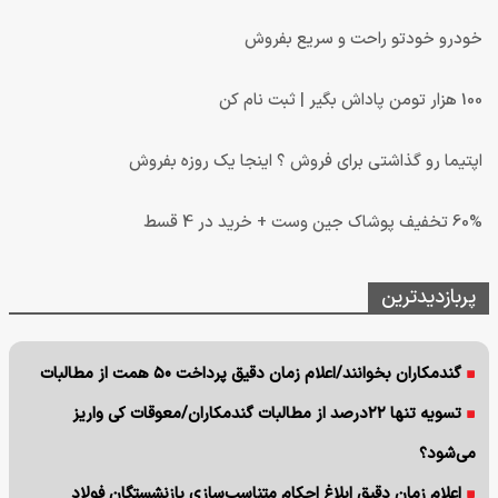
خودرو خودتو راحت و سریع بفروش
100 هزار تومن پاداش بگیر | ثبت نام کن
اپتیما رو گذاشتی برای فروش ؟ اینجا یک روزه بفروش
60% تخفیف پوشاک جین وست + خرید در 4 قسط
پربازدیدترین
گندمکاران بخوانند/اعلام زمان دقیق پرداخت ۵۰ همت از مطالبات
تسویه تنها ۲۲درصد از مطالبات گندمکاران/معوقات کی واریز
می‌شود؟
اعلام زمان دقیق ابلاغ احکام متناسب‌سازی بازنشستگان فولاد