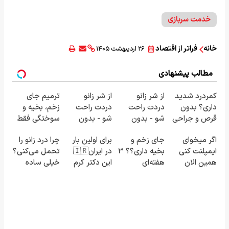
خدمت سربازی
خانه
فراتر از اقتصاد
۲۶ اردیبهشت ۱۴۰۵
مطالب پیشنهادی
کمردرد شدید
از شر زانو
از شر زانو
ترمیم جای
داری؟ بدون
دردت راحت
دردت راحت
زخم، بخیه و
قرص و جراحی
شو - بدون
شو - بدون
سوختگی فقط
درمان شو!
قرص و عمل
قرص و عمل
در 3 هفته!!😍
اگر میخوای
جای زخم و
برای اولین بار
چرا درد زانو را
◗پرسش‌نامه◖
ایمپلنت کنی
بخیه داری؟؟ 3
در ایران🇮🇷
تحمل می‌کنی؟
همین الان
هفته‌ای
این دکتر کرم
خیلی ساده
وقتشه | فقط با
محوش کن!
ترمیم کننده
درمنزل
۲۵ میلیون
23 روزه
درمانش کن
تومان!!!
ساخت!