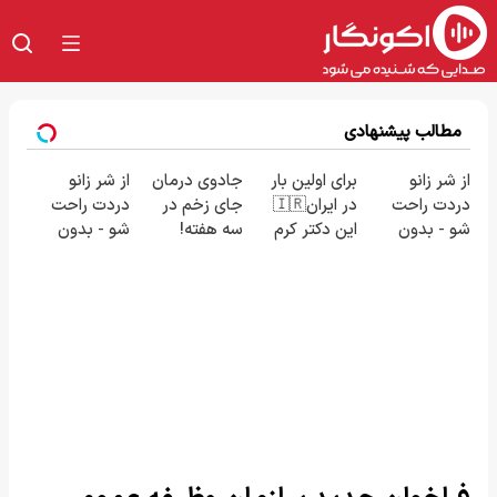
مطالب پیشنهادی
از شر زانو
برای اولین بار
جادوی درمان
از شر زانو
دردت راحت
در ایران🇮🇷
جای زخم در
دردت راحت
شو - بدون
این دکتر کرم
سه هفته!
شو - بدون
قرص و عمل
ترمیم کننده
(همین حالا
قرص و عمل
23 روزه
رایگان صحبت
ساخت!
کنید)