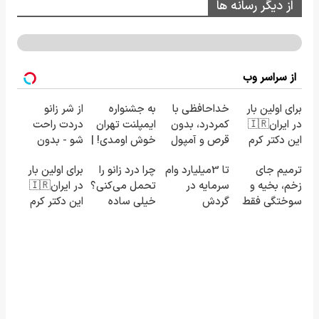
از دیگر رسانه ها
از سراسر وب
برای اولین بار
خداحافظی با
به جشنواره
از شر زانو
در ایران🇮🇷
کمردرد، بدون
ایمپلنت تهران
دردت راحت
این دکتر کرم
قرص و آمپول
خوش اومدی! |
شو - بدون
ترمیم کننده
فرصت
قرص و عمل
ترمیم جای
تا 3میلیارد وام
چرا درد زانو را
برای اولین بار
23 روزه
محدوده!
زخم، بخیه و
سرمایه در
تحمل می‌کنی؟
در ایران🇮🇷
ساخت!
مشاوره رایگان
سوختگی فقط
گردش
خیلی ساده
این دکتر کرم
بگیر!
در 3 هفته!!😍
فروشندگان =>
درمنزل
ترمیم کننده
فروشگاهت رو
درمانش کن
23 روزه
ثبت کن
ساخت!