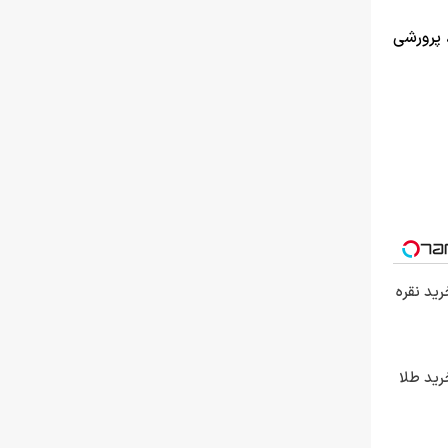
 پرورشی
رید نقره
رید طلا