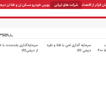
ان
فراتر از اقتصاد
شرکت های ایرانی
بورس
خودرو
مسکن
ارز و طلا
ارز دیج
و صنایع معدنی
لوازم خانگی
بهداشتی و آرایشی
برق و ارتباطات
30گیگ
سرمایه گذاری امن با طلا و نقره
سرمایه‌گذاری بلندمدت با خ
اینترنت خانگی 180 روزه فقط 600
دیجی کالا
از دیجی‌کالا