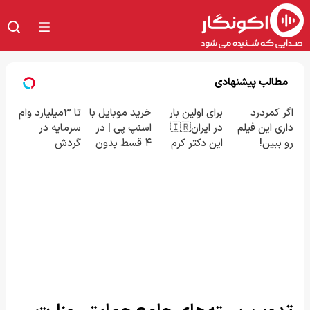
مطالب پیشنهادی
اگر کمردرد
برای اولین بار
خرید موبایل با
تا 3میلیارد وام
داری این فیلم
در ایران🇮🇷
اسنپ پی | در
سرمایه در
رو ببین!
این دکتر کرم
۴ قسط بدون
گردش
◗پرسش‌نامه
ترمیم کننده
سود و کارمزد!
فروشندگان =>
رو پر کن◖
23 روزه
فروشگاهت رو
ساخت!
ثبت کن