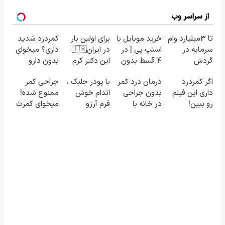
از سراسر وب
تا 3میلیارد وام
خرید موبایل با
برای اولین بار
کمردرد شدید
سرمایه در
اسنپ پی | در
در ایران🇮🇷
داری؟ میخوای
گردش
۴ قسط بدون
این دکتر کرم
بدون دارو
فروشندگان =>
سود و کارمزد!
ترمیم کننده
درمان شی؟
اگر کمردرد
درمان درد کمر
با پودر جلبک ،
جراحی کمر
فروشگاهت رو
23 روزه
((پرسش‌نامه
داری این فیلم
بدون جراحی
اندام خوش
ممنوع شده!
ثبت کن
ساخت!
رو پر کن))
رو ببین!
در خانه با
فرم آرزو
میخوای کمرت
◗پرسش‌نامه
پلاتینر |
نیست! (3تا7
رو در منزل
رو پر کن◖
«پرسش‌نامه رو
کیلو کاهش
درمان کنی؟
پر کن»
وزن در یک
((پرسش‌نامه))
ماه)