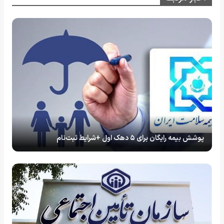
پوشش بیمه رایگان برای ۵ دهک اول +شرایط ثبت‌نام