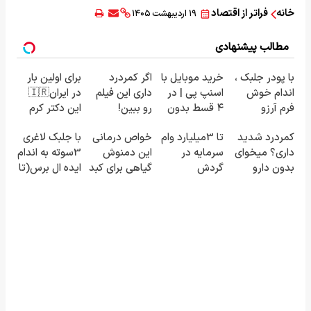
خانه
فراتر از اقتصاد
۱۹ اردیبهشت ۱۴۰۵
مطالب پیشنهادی
با پودر جلبک ،
خرید موبایل با
اگر کمردرد
برای اولین بار
اندام خوش
اسنپ پی | در
داری این فیلم
در ایران🇮🇷
فرم آرزو
۴ قسط بدون
رو ببین!
این دکتر کرم
نیست! (3تا7
سود و کارمزد!
◗پرسش‌نامه
ترمیم کننده
کمردرد شدید
تا 3میلیارد وام
خواص درمانی
با جلبک لاغری
کیلو کاهش
رو پر کن◖
23 روزه
داری؟ میخوای
سرمایه در
این دمنوش
3سوته به اندام
وزن در یک
ساخت!
بدون دارو
گردش
گیاهی برای کبد
ایده ال برس(تا
ماه)
درمان شی؟
فروشندگان =>
که از آن بی
امشب تخفیف
((پرسش‌نامه
فروشگاهت رو
خبرید!
ویژه)
رو پر کن))
ثبت کن