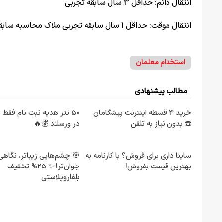
انتقال دائم: حداقل 3 سال سابقه تجربی
انتقال موقت: حداقل 1 سال سابقه تجربی ملاک محاسبه سابقه تا تاریخ 31/06/1405 می‌باشد.
استخدام معلمان
مطالب پیشنهادی
خرید 4 قسطه اینترنت پیشگامان
50 تتر هدیه ثبت نام فقط 
☎️ بدون نیاز به تلفن
در ورسلند 💰🔥
ساینا داری برای فروش؟ با کارنامه به
🎯 چشم‌هایی زیباتر، نگاهی
بهترین قیمت بفروش!
جوان‌تر! ✨ 25% تخفیف
بلفاروپلاستی