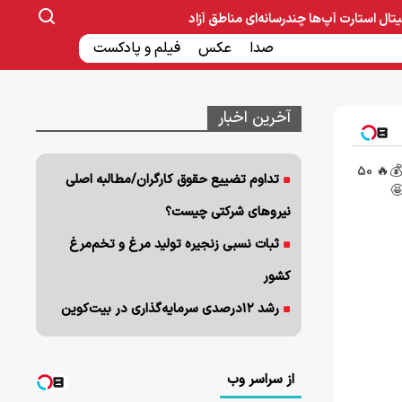
یتال
استارت آپ‌ها
چندرسانه‌ای
مناطق آزاد
صنایع غذایی و دارویی
صدا
عکس
ساخت و ساز
بانک و بیمه
فیلم و پادکست
آخرین اخبار
جشنواره فوق‌العاده ورسلند💰🔥 50
تداوم تضییع حقوق کارگران/مطالبه اصلی
🤩
نیروهای شرکتی چیست؟
ثبات نسبی زنجیره تولید مرغ و تخم‌مرغ
کشور
رشد ۱۲درصدی سرمایه‌گذاری در بیت‌کوین
از سراسر وب