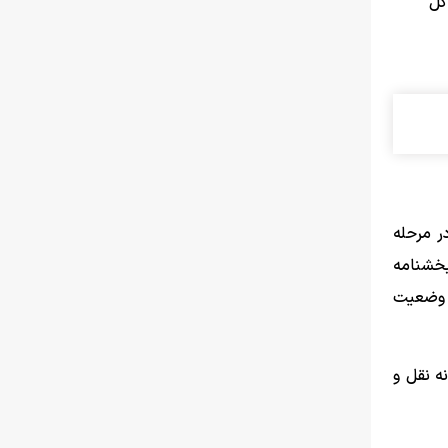
1406-1405 را به ادارات کل
ر مرحله
بخشنامه
ن وضعیت
ه نقل و