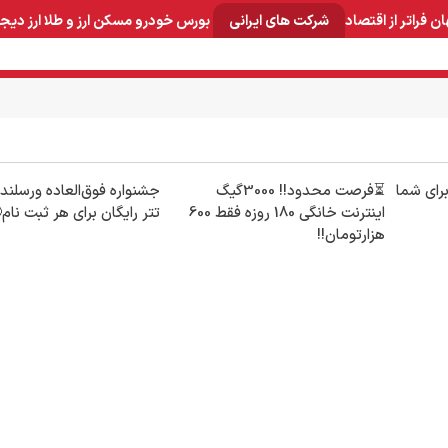
ان
فراتر از اقتصاد
شرکت های ایرانی
بورس
خودرو
مسکن
ارز و طلا
ارز دیج
و صنایع معدنی
لوازم خانگی
بهداشتی و آرایشی
برق و ارتباطات
برای شما
⏳فرصت محدود!! 3000گیگ
اینترنت خانگی 180 روزه فقط 600
تتر رایگان برای هر ثبت نام
هزارتومان!!