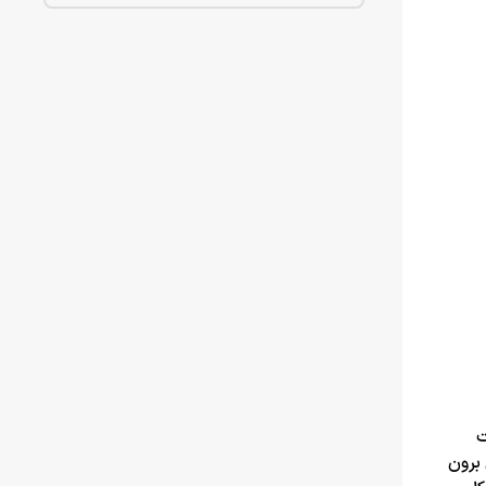
ت
 برون