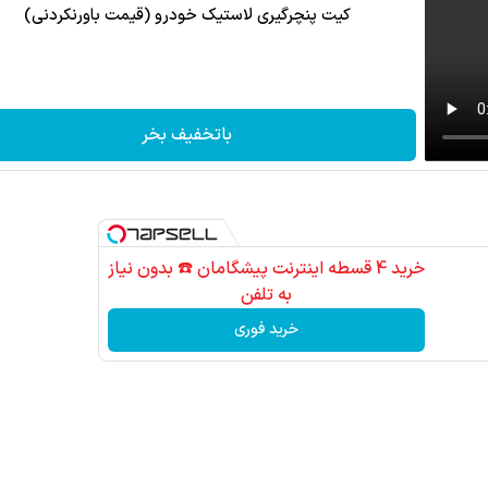
کیت پنچرگیری لاستیک خودرو (قیمت باورنکردنی)
باتخفیف بخر
خرید 4 قسطه اینترنت پیشگامان ☎️ بدون نیاز
به تلفن
خرید فوری