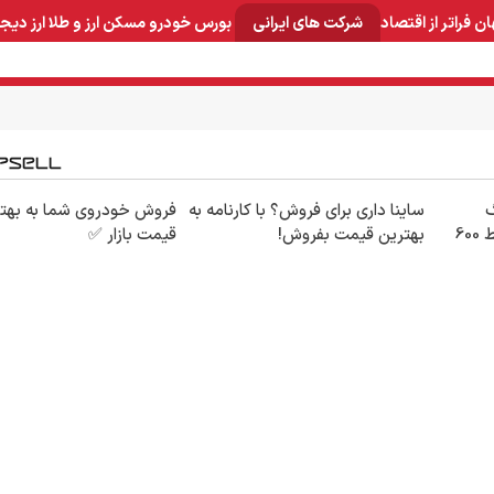
ان
فراتر از اقتصاد
شرکت های ایرانی
بورس
خودرو
مسکن
ارز و طلا
ارز دیج
و صنایع معدنی
لوازم خانگی
بهداشتی و آرایشی
برق و ارتباطات
30گیگ
ساینا داری برای فروش؟ با کارنامه به
فروش خودروی شما به بهت
اینترنت خانگی 180 روزه فقط 600
بهترین قیمت بفروش!
قیمت بازار ✅