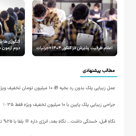
کنکوری‌ها بخ
اعلام ظرفیت پذیرش در کنکور ۱۴۰۴+جزئیات
دوم آزمون س
مطالب پیشنهادی
عمل زیبایی پلک بدون رد بخیه 🎁 ۱۰ میلیون تومان تخفیف ویژه
جراحی زیبایی پلک پایین با 10 میلیون تخفیف ویژه فقط 35 ✨
نگاهِ قبل، خستگی داشت... نگاهِ بعد، انرژی داره 🌸 بلفا با 25% تخفیف