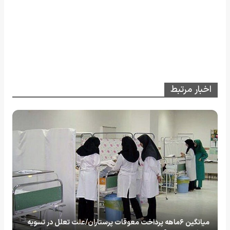
اخبار مرتبط
میانگین ۶ماهه پرداخت معوقات پرستاران/علت تعلل در تسویه