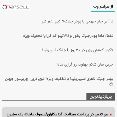
از سراسر وب
تا آخر جام جهانی با پودر جلبک7 کیلو لاغر شو!
فقط2ماه! پودرجلبک بخور و تا8کیلو کم کن!با تخفیف ویژه
7کیلو کاهش وزن در 30روز با جلبک اسپرولینا
چربی های شکم پهلوت رو فراری بده!
پودر جلبک لاغری اسپیرولینا با تخفیف ویژه! قوی ترین چربیسوز جهان
😊
پربازدیدترین
سو تدبیر در پرداخت مطالبات گندمکاران/مصرف ماهانه یک میلیون