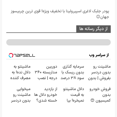
پودر جلبک لاغری اسپیرولینا با تخفیف ویژه! قوی ترین چربیسوز
جهان😊
از دیگر رسانه ها
از سراسر وب
ماشینت رو
سرمایه گذاری
دوربین
ماشینتو به
بدون دردسر
بدون ریسک با
مداربسته 360
دلال نده! به
بفروش | بدون
سود 38 درصد
درجه | نصب
مصرف کننده
کمسیون 😍
سالانه📈
آسان و راحت
بفروش! بدون
فروش خودرو
دلال ماشینتو
از بازدید
میخوایی
پاسخ به یک
بدون
به قیمت
خودرو دلال ها
ماشینت رو
تماس
کمیسیون 😍
نمیخره! بیا
خسته شدی؟
بدون دردسر
اینجا به قیمت
اطلاعات
بفروشی؟ بدون
بفروش*فقط
ماشینت رو
کمیسیون