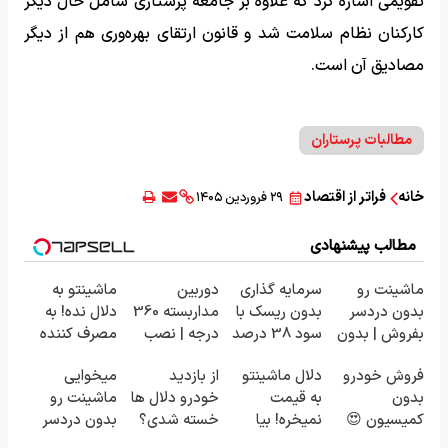
تقویمی اشاره کرد که علاوه بر جامعه پرستاری شامل حال دیگر
کارکنان نظام سلامت شد و قانون ارتقای بهره‌وری هم از دیگر
مصادیق آن است.
مطالبات پرستاران
خانه
فراتر از اقتصاد
۲۹ فروردین ۱۴۰۵
مطالب پیشنهادی
ماشینت رو
سرمایه گذاری
دوربین
ماشینتو به
بدون دردسر
بدون ریسک با
مداربسته 360
دلال نده! به
بفروش | بدون
سود 38 درصد
درجه | نصب
مصرف کننده
کمسیون 😍
سالانه📈
آسان و راحت
بفروش! بدون
فروش خودرو
دلال ماشینتو
از بازدید
میخوایی
پاسخ به یک
بدون
به قیمت
خودرو دلال ها
ماشینت رو
تماس
کمیسیون 😍
نمیخره! بیا
خسته شدی؟
بدون دردسر
اینجا به قیمت
اطلاعات
بفروشی؟ بدون