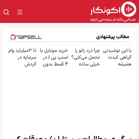
مطالب پیشنهادی
با این نوشیدنی
چرا درد زانو را
خرید موبایل با
تا 3میلیارد وام
گیاهی کبدت
تحمل می‌کنی؟
اسنپ پی | در
سرمایه در
همیشه
خیلی ساده
۴ قسط بدون
گردش
پرقدرته55%تخفیف
درمنزل
سود و کارمزد!
فروشندگان =>
درمانش کن
فروشگاهت رو
ثبت کن