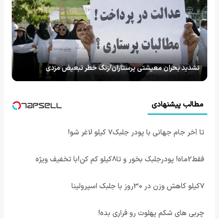
تشدید بحران معیشتی پرستاران/زنگ خطر تبعیض مزدی
مطالب پیشنهادی
تا آخر جام جهانی با پودر جلبک7 کیلو لاغر شو!
فقط2ماه! پودرجلبک بخور و تا8کیلو کم کن!با تخفیف ویژه
7کیلو کاهش وزن در 30روز با جلبک اسپرولینا
چربی های شکم پهلوت رو فراری بده!