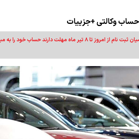
ح حساب وکالتی +جزییات
براساس اعلام سامانه عرضه خودر‌وهای وارداتی؛ متقاضیان ثبت نام از امروز تا ۸ تیر ماه مهلت دارند حساب خود را ب