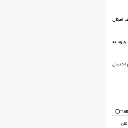
، امکان
ک مربوطه) تا روز سه شنبه مورخ ۹ تیر، امکان ورود به
 احتمال
نقره