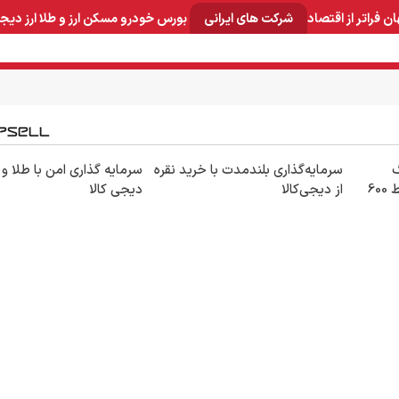
ان
فراتر از اقتصاد
شرکت های ایرانی
بورس
خودرو
مسکن
ارز و طلا
ارز دیج
و صنایع معدنی
لوازم خانگی
بهداشتی و آرایشی
برق و ارتباطات
30گیگ
سرمایه‌گذاری بلندمدت با خرید نقره
سرمایه گذاری امن با طلا و 
اینترنت خانگی 180 روزه فقط 600
از دیجی‌کالا
دیجی کالا