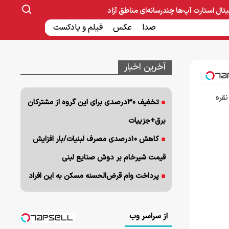
یتال
استارت آپ‌ها
چندرسانه‌ای
مناطق آزاد
صنایع غذایی و دارویی
صدا
عکس
ساخت و ساز
بانک و بیمه
فیلم و پادکست
آخرین اخبار
نقره
تخفیف ۳۰درصدی برای این گروه از مشترکان
برق+جزییات
کاهش ۱۰درصدی مصرف لبنیات/بار افزایش
قیمت شیرخام بر دوش صنایع لبنی
پرداخت وام قرض‌الحسنه مسکن به این افراد
از سراسر وب