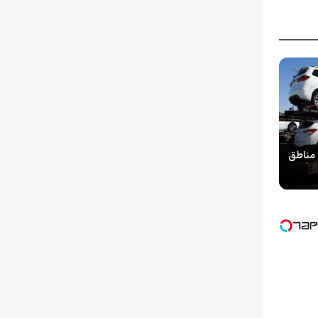
لای 2500سی‌سی مناطق