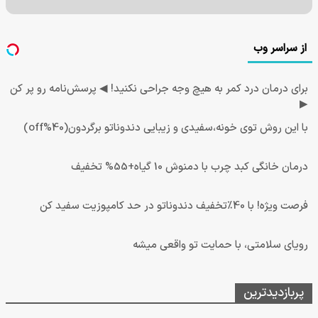
از سراسر وب
برای درمان درد کمر به هیچ وجه جراحی نکنید! ◀ پرسش‌نامه رو پر کن
▶
با این روش توی خونه،سفیدی و زیبایی دندوناتو برگردون(40%off)
درمان خانگی کبد چرب با دمنوش 10 گیاه+55% تخفیف
فرصت ویژه! با 40٪تخفیف دندوناتو در حد کامپوزیت سفید کن
رویای سلامتی، با حمایت تو واقعی میشه
پربازدیدترین