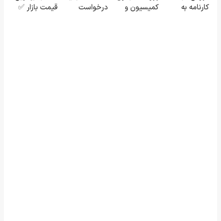
کارنامه به
کمیسیون و
درخواست
قیمت بازار ✅
بهترین قیمت
دردسر
آنلاین ✔
بفروش!